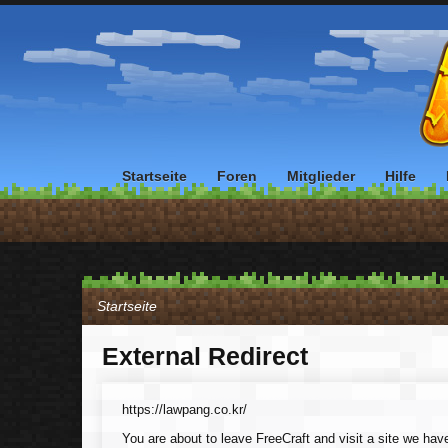
Startseite
Foren
Mitglieder
Hilfe
Startseite
External Redirect
https://lawpang.co.kr/
You are about to leave FreeCraft and visit a site we have