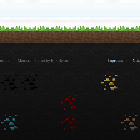
ro Ltd.
Minecraft theme by Erik Swan.
Impressum
Nut