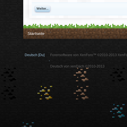
Weiter...
Startseite
Deutsch [Du]
Forensoftware von XenForo™ ©2010-2013 XenFo
-
Deutsch von xenDach ©2010-2013