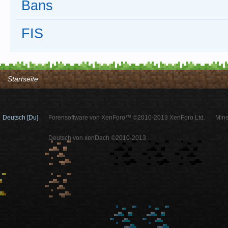
Bans
FIS
Startseite
Deutsch [Du]
Forensoftware von XenForo™ ©2010-2013 XenForo Ltd.
Mine
-
Deutsch von xenDach ©2010-2013