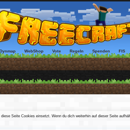
Dynmap
WebShop
Vote
Regeln
Spenden
FIS
ie diese Seite Cookies einsetzt. Wenn du dich weiterhin auf dieser Seite aufh