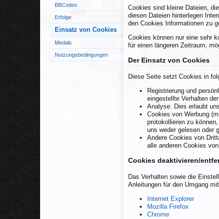
BBCodes
Cookies sind kleine Dateien, di
diesen Dateien hinterlegen Inte
Erfolge
den Cookies Informationen zu ge
Einsatz von Cookies
Cookies können nur eine sehr k
Medals
für einen längeren Zeitraum, mög
Nutzungsbedingungen
Der Einsatz von Cookies
Diese Seite setzt Cookies in fo
Registrierung und persön
eingestellte Verhalten der
Analyse. Dies erlaubt un
Cookies von Werbung (mö
protokollieren zu können
uns weder gelesen oder 
Andere Cookies von Dritta
alle anderen Cookies von
Cookies deaktivieren/entfe
Das Verhalten sowie die Einste
Anleitungen für den Umgang mit
Internet Explorer
Mozilla Firefox
Chrome