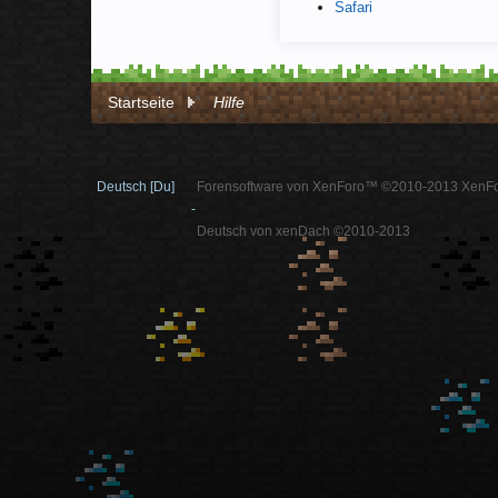
Safari
Startseite
Hilfe
Deutsch [Du]
Forensoftware von XenForo™ ©2010-2013 XenFo
-
Deutsch von xenDach ©2010-2013