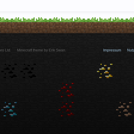
ro Ltd.
Minecraft theme by Erik Swan.
Impressum
Nut