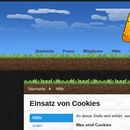
Startseite
Foren
Mitglieder
Hilfe
Startseite
Hilfe
Einsatz von Cookies
An dieser Stelle wird erklärt, w
Hilfe
Was sind Cookies
Smilies