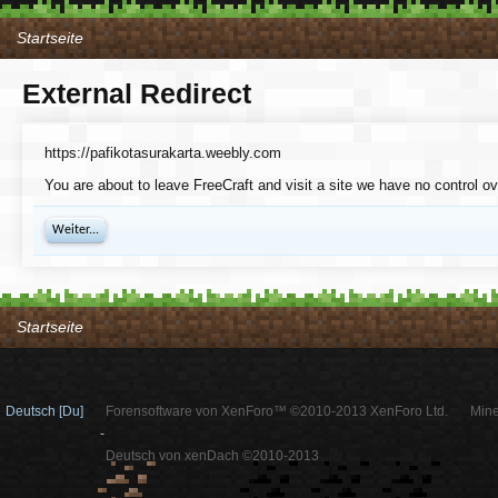
Startseite
External Redirect
https://pafikotasurakarta.weebly.com
You are about to leave FreeCraft and visit a site we have no control o
Weiter...
Startseite
Deutsch [Du]
Forensoftware von XenForo™ ©2010-2013 XenForo Ltd.
Mine
-
Deutsch von xenDach ©2010-2013