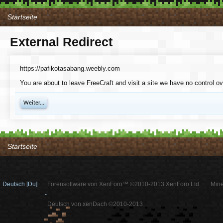
Startseite
External Redirect
https://pafikotasabang.weebly.com
You are about to leave FreeCraft and visit a site we have no control o
Weiter...
Startseite
Deutsch [Du]
Forensoftware von XenForo™ ©2010-2013 XenForo Ltd.
Mine
-
Deutsch von xenDach ©2010-2013