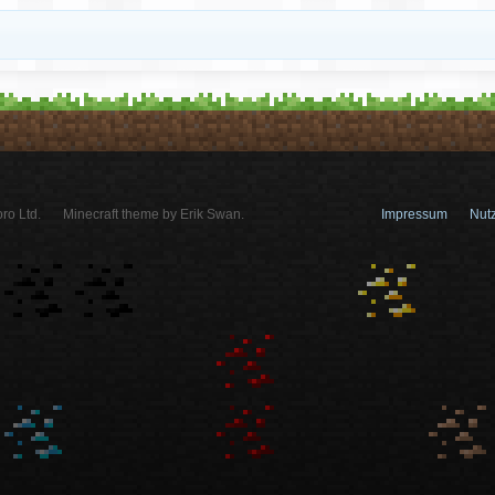
ro Ltd.
Minecraft theme by Erik Swan.
Impressum
Nut