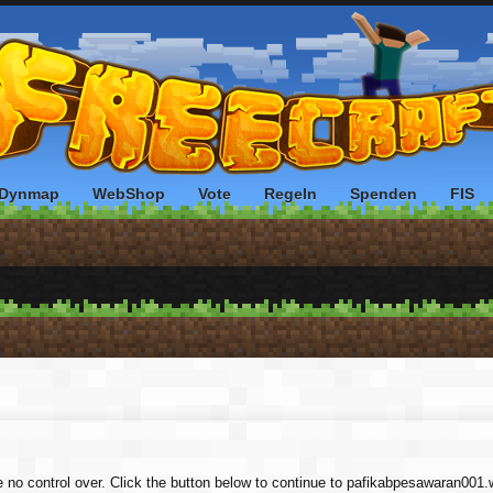
Dynmap
WebShop
Vote
Regeln
Spenden
FIS
ve no control over. Click the button below to continue to pafikabpesawaran001