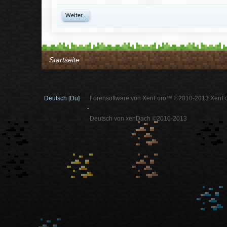
Weiter...
Startseite
Deutsch [Du]
Forensoftware von XenForo™ ©2010-2013 XenFo
-
Deutsch von xenDach ©2010-2013