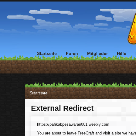
Startseite
Foren
Mitglieder
Hilfe
Startseite
External Redirect
https://pafikabpesawaran001.weebly.com
You are about to leave FreeCraft and visit a site we ha