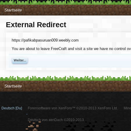
Startseite
External Redirect
https://pafikabpasuruan009.weebly.com
You are about to leave FreeCraft and visit a site we have no control o
Weiter...
Startseite
Deutsch [Du]
Forensoftware von XenForo™ ©2010-2013 XenForo Ltd.
Mine
-
Deutsch von xenDach ©2010-2013