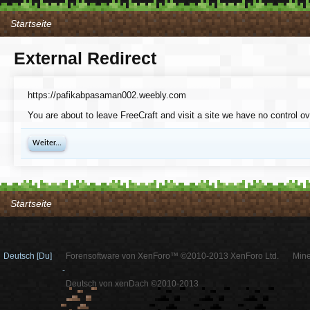
Startseite
External Redirect
https://pafikabpasaman002.weebly.com
You are about to leave FreeCraft and visit a site we have no control 
Weiter...
Startseite
Deutsch [Du]
Forensoftware von XenForo™ ©2010-2013 XenForo Ltd.
Mine
-
Deutsch von xenDach ©2010-2013