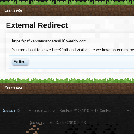
Startseite
External Redirect
https://pafikabpangandaran016.weebly.com
You are about to leave FreeCraft and visit a site we have no control 
Weiter...
Startseite
Deutsch [Du]
Forensoftware von XenForo™ ©2010-2013 XenForo Ltd.
Mine
-
Deutsch von xenDach ©2010-2013