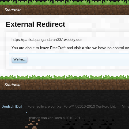
Startseite
External Redirect
https://pafikabpangandaran007.weebly.com
You are about to leave FreeCraft and visit a site we have no control 
Weiter...
Startseite
Deutsch [Du]
Forensoftware von XenForo™ ©2010-2013 XenForo Ltd.
Mine
-
Deutsch von xenDach ©2010-2013