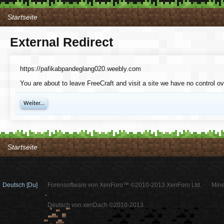
Startseite
External Redirect
https://pafikabpandeglang020.weebly.com
You are about to leave FreeCraft and visit a site we have no control 
Weiter...
Startseite
Deutsch [Du]
Forensoftware von XenForo™ ©2010-2013 XenForo Ltd.
Mine
-
Deutsch von xenDach ©2010-2013