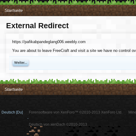
Startseite
External Redirect
https://pafikabpandeglang006.weebly.com
You are about to leave FreeCraft and visit a site we have no control 
Weiter...
Startseite
Deutsch [Du]
Forensoftware von XenForo™ ©2010-2013 XenForo Ltd.
Mine
-
Deutsch von xenDach ©2010-2013