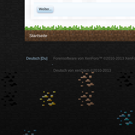
Weiter...
Startseite
Deutsch [Du]
Forensoftware von XenForo™ ©2010-2013 XenFo
-
Deutsch von xenDach ©2010-2013