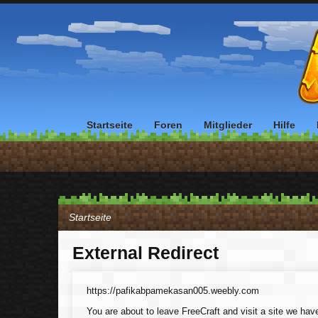
Startseite
Foren
Mitglieder
Hilfe
Startseite
External Redirect
https://pafikabpamekasan005.weebly.com
You are about to leave FreeCraft and visit a site we ha