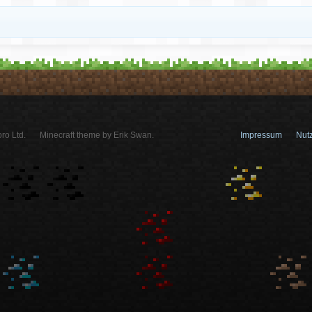
ro Ltd.
Minecraft theme by Erik Swan.
Impressum
Nut