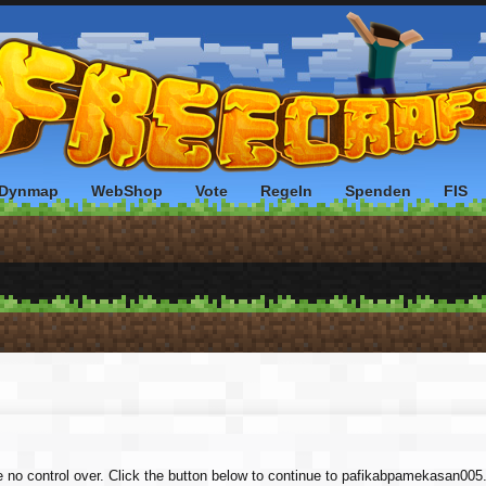
Dynmap
WebShop
Vote
Regeln
Spenden
FIS
ve no control over. Click the button below to continue to pafikabpamekasan00