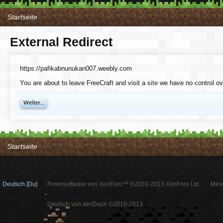
Startseite
External Redirect
https://pafikabnunukan007.weebly.com
You are about to leave FreeCraft and visit a site we have no control 
Weiter...
Startseite
Deutsch [Du]
Forensoftware von XenForo™ ©2010-2013 XenForo Ltd.
Mine
-
Deutsch von xenDach ©2010-2013