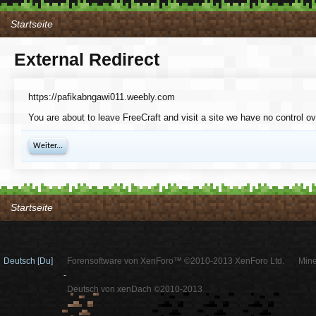
Startseite
External Redirect
https://pafikabngawi011.weebly.com
You are about to leave FreeCraft and visit a site we have no control o
Weiter...
Startseite
Deutsch [Du]
Forensoftware von XenForo™ ©2010-2013 XenForo Ltd.
Mine
-
Deutsch von xenDach ©2010-2013