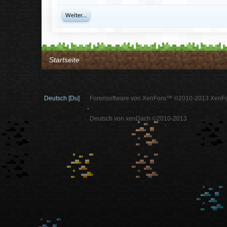
Weiter...
Startseite
Deutsch [Du]
Forensoftware von XenForo™ ©2010-2013 XenFo
-
Deutsch von xenDach ©2010-2013