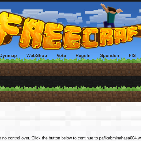
Dynmap
WebShop
Vote
Regeln
Spenden
FIS
ve no control over. Click the button below to continue to pafikabminahasa004.