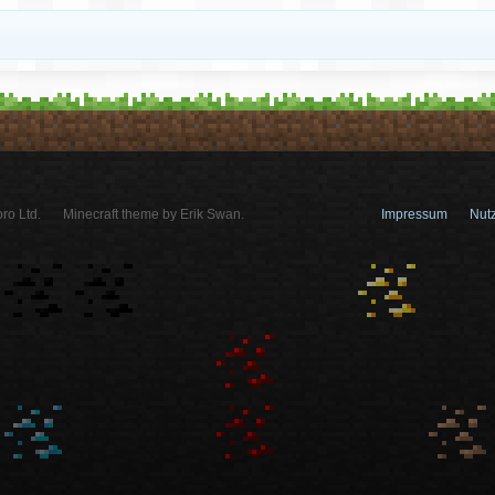
ro Ltd.
Minecraft theme by Erik Swan.
Impressum
Nut