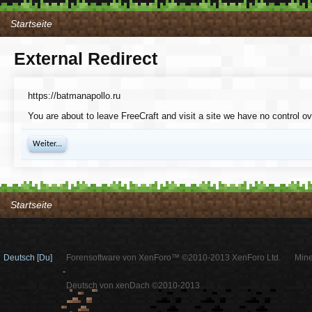
Startseite
External Redirect
https://batmanapollo.ru
You are about to leave FreeCraft and visit a site we have no control ov
Weiter...
Startseite
Deutsch [Du]
Forensoftware von XenForo™ ©2010-2013 XenForo Ltd.
Mine
-
Deutsch von xenDach ©2010-2013