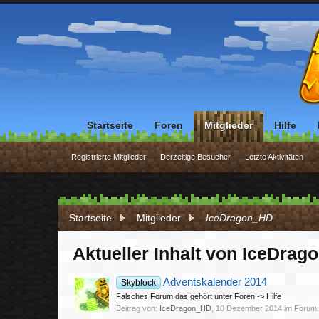
Startseite
Foren
Mitglieder
Hilfe
Registrierte Mitglieder
Derzeitige Besucher
Letzte Aktivitäten
Startseite
Mitglieder
IceDragon_HD
Aktueller Inhalt von IceDra
Adventskalender 2014
Skyblock
Falsches Forum das gehört unter Foren -> Hilfe
Beitrag von:
IceDragon_HD
,
10 Dezember 2014
im Forum