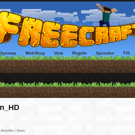
Dynmap
WebShop
Vote
Regeln
Spenden
FIS
gon_HD
:
Aktuelles / News