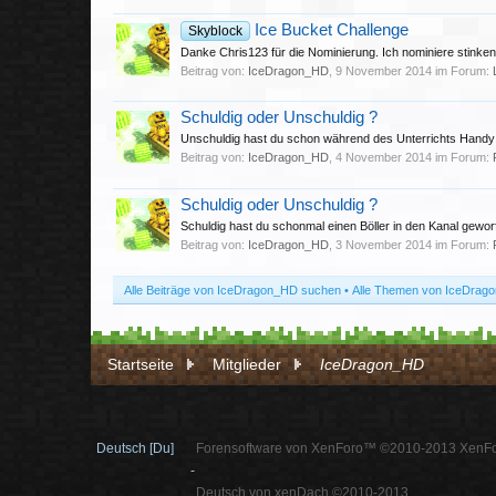
Ice Bucket Challenge
Skyblock
Danke Chris123 für die Nominierung. Ich nominiere stinken
Beitrag von:
IceDragon_HD
,
9 November 2014
im Forum:
Schuldig oder Unschuldig ?
Unschuldig hast du schon während des Unterrichts Handy g
Beitrag von:
IceDragon_HD
,
4 November 2014
im Forum:
Schuldig oder Unschuldig ?
Schuldig hast du schonmal einen Böller in den Kanal gewor
Beitrag von:
IceDragon_HD
,
3 November 2014
im Forum:
Alle Beiträge von IceDragon_HD suchen
Alle Themen von IceDrag
Startseite
Mitglieder
IceDragon_HD
Deutsch [Du]
Forensoftware von XenForo™ ©2010-2013 XenFo
-
Deutsch von xenDach ©2010-2013