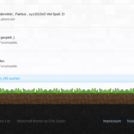
derstinkt , Pairbus , xyz2013xD Viel Spaß ;D
Laberkram
espielt ;)
Forumspiele
fen.
Forumspiele
on_HD suchen
ro Ltd.
Minecraft theme by Erik Swan.
Impressum
Nut