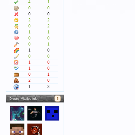
4
1
0
0
0
0
2
2
0
2
1
1
0
0
0
1
1
0
0
0
1
0
1
0
0
1
2
0
1
3
Dieses Mitglied folgt:
5