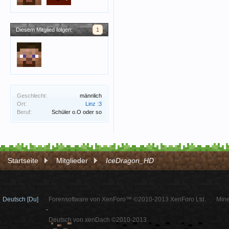
Diesem Mitglied folgen:
1
Geschlecht:
männlich
Ort:
Linz :3
Beruf:
Schüler o.O oder so
Startseite
Mitglieder
IceDragon_HD
Deutsch [Du]
Forensoftware von XenForo™ ©2010-2013 XenForo Ltd.
Mine
-
Deutsch von xenDach ©2010-2013