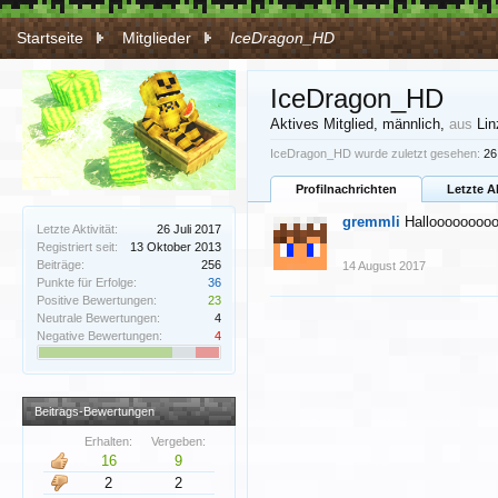
Startseite
Mitglieder
IceDragon_HD
IceDragon_HD
Aktives Mitglied
, männlich,
aus
Lin
IceDragon_HD wurde zuletzt gesehen:
26
Profilnachrichten
Letzte A
gremmli
Halloooooooo
Letzte Aktivität:
26 Juli 2017
Registriert seit:
13 Oktober 2013
Beiträge:
256
14 August 2017
Punkte für Erfolge:
36
Positive Bewertungen:
23
Neutrale Bewertungen:
4
Negative Bewertungen:
4
Beitrags-Bewertungen
Erhalten:
Vergeben:
16
9
2
2