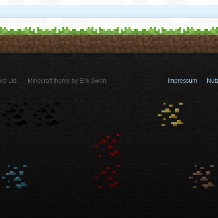
ro Ltd.
Minecraft theme by Erik Swan.
Impressum
Nut