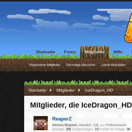
Startseite
Foren
Mitglieder
Hilfe
Registrierte Mitglieder
Derzeitige Besucher
Letzte Aktivitäten
Startseite
Mitglieder
IceDragon_HD
Mitglieder, die IceDragon_HD
ReaperZ
Aktives Mitglied
, männlich, 106,
aus
Puffenhausen
Beiträge:
206
Zustimmungen:
19
Punkte für Erfolge:
36