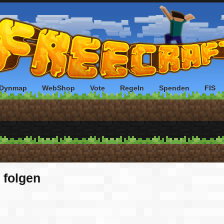
Dynmap
WebShop
Vote
Regeln
Spenden
FIS
 folgen