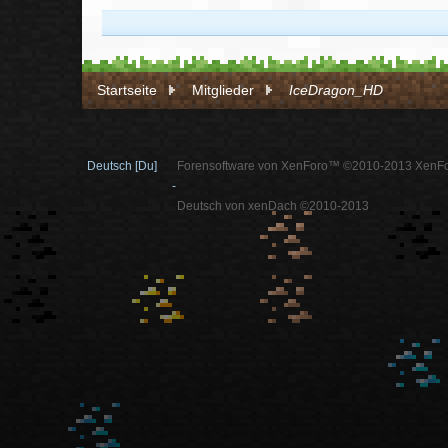
Startseite
Mitglieder
IceDragon_HD
Deutsch [Du]
Forensoftware von XenForo™ ©2010-2013 XenFo
-
Deutsch von xenDach ©2010-2013