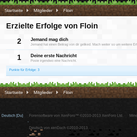
Startseite
Mitglieder
Floin
Erzielte Erfolge von Floin
2
Jemand mag dich
Jemand hat einen Beitrag von dir geliked. Mach weiter so um weitere Erf
1
Deine erste Nachricht
Poste irgendwo eine Nachricht.
Punkte für Erfolge: 3
Startseite
Mitglieder
Floin
Deutsch [Du]
Forensoftware von XenForo™ ©2010-2013 XenForo Ltd.
Mine
-
Deutsch von xenDach ©2010-2013