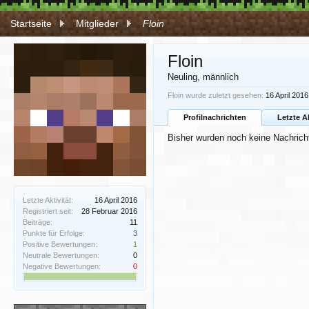
Startseite
Mitglieder
Floin
Floin
Neuling
, männlich
Floin wurde zuletzt gesehen:
16 April 2016
Profilnachrichten
Letzte A
Bisher wurden noch keine Nachrichte
Letzte Aktivität:
16 April 2016
Registriert seit:
28 Februar 2016
Beiträge:
11
Punkte für Erfolge:
3
Positive Bewertungen:
1
Neutrale Bewertungen:
0
Negative Bewertungen:
0