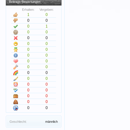
Beitrags-Bewertungen
Erhalten:
Vergeben:
1
0
0
0
0
1
0
0
0
0
0
0
0
0
0
0
0
0
0
0
0
0
0
0
0
0
0
0
0
0
0
0
0
0
Geschlecht:
männlich