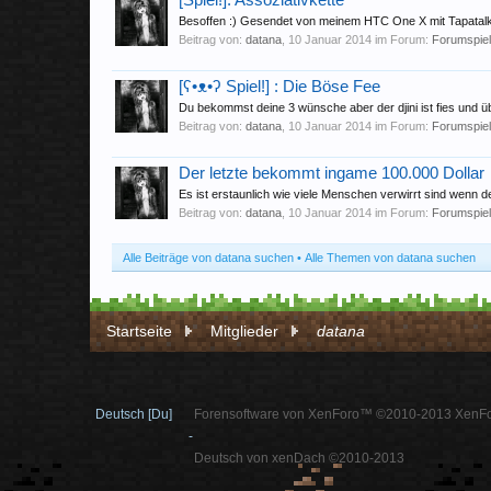
[Spiel!]: Assoziativkette
Besoffen :) Gesendet von meinem HTC One X mit Tapatal
Beitrag von:
datana
,
10 Januar 2014
im Forum:
Forumspie
[ʕ•ᴥ•ʔ Spiel!] : Die Böse Fee
Du bekommst deine 3 wünsche aber der djini ist fies und übe
Beitrag von:
datana
,
10 Januar 2014
im Forum:
Forumspie
Der letzte bekommt ingame 100.000 Dollar
Es ist erstaunlich wie viele Menschen verwirrt sind wenn
Beitrag von:
datana
,
10 Januar 2014
im Forum:
Forumspie
Alle Beiträge von datana suchen
Alle Themen von datana suchen
Startseite
Mitglieder
datana
Deutsch [Du]
Forensoftware von XenForo™ ©2010-2013 XenFo
-
Deutsch von xenDach ©2010-2013