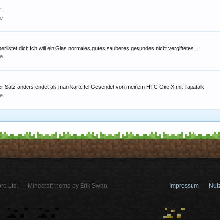
k
le
rlistet dich Ich will ein Glas normales gutes sauberes gesundes nicht vergiftetes...
le
 der Satz anders endet als man kartoffel Gesendet von meinem HTC One X mit Tapatalk
le
ro Ltd.
Minecraft theme by Erik Swan.
Impressum
Nut