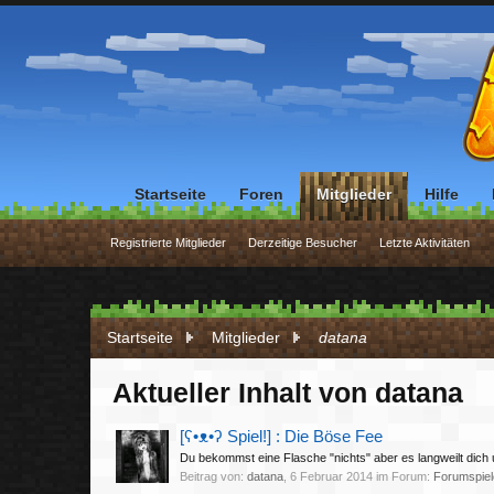
Startseite
Foren
Mitglieder
Hilfe
Registrierte Mitglieder
Derzeitige Besucher
Letzte Aktivitäten
Startseite
Mitglieder
datana
Aktueller Inhalt von datana
[ʕ•ᴥ•ʔ Spiel!] : Die Böse Fee
Du bekommst eine Flasche "nichts" aber es langweilt dich u
Beitrag von:
datana
,
6 Februar 2014
im Forum:
Forumspiel