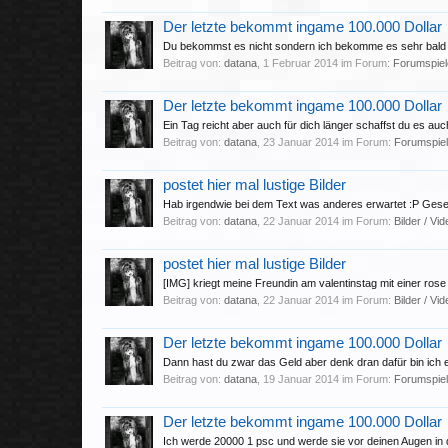
Der letzte bekommt ingame 100.000 Dollar
Du bekommst es nicht sondern ich bekomme es sehr bald
Beitrag von:
datana
,
1 Februar 2014
im Forum:
Forumspiel
Der letzte bekommt ingame 100.000 Dollar
Ein Tag reicht aber auch für dich länger schaffst du es 
Beitrag von:
datana
,
23 Januar 2014
im Forum:
Forumspie
postet hier mal lustige Bilder
Hab irgendwie bei dem Text was anderes erwartet :P Ges
Beitrag von:
datana
,
22 Januar 2014
im Forum:
Bilder / Vi
postet hier mal lustige Bilder
[IMG] kriegt meine Freundin am valentinstag mit einer ro
Beitrag von:
datana
,
22 Januar 2014
im Forum:
Bilder / Vi
Der letzte bekommt ingame 100.000 Dollar
Dann hast du zwar das Geld aber denk dran dafür bin ich
Beitrag von:
datana
,
19 Januar 2014
im Forum:
Forumspie
Der letzte bekommt ingame 100.000 Dollar
Ich werde 20000 1 psc und werde sie vor deinen Augen in