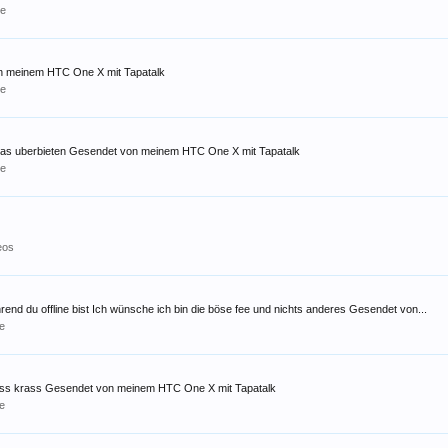
le
von meinem HTC One X mit Tapatalk
le
d das uberbieten Gesendet von meinem HTC One X mit Tapatalk
le
deos
nd du offline bist Ich wünsche ich bin die böse fee und nichts anderes Gesendet von...
e
ass krass Gesendet von meinem HTC One X mit Tapatalk
e