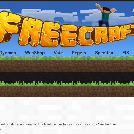
Dynmap
WebShop
Vote
Regeln
Spenden
FIS
nd du stirbst an Langeweile ich will ein frisches gesundes leckeres Sandwich mit...
e