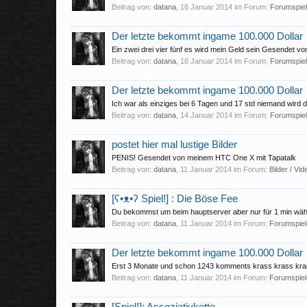
Beitrag von:
datana
,
16 Januar 2014
im Forum:
Forumspie
Der letzte bekommt ingame 100.000 Dollar
Ein zwei drei vier fünf es wird mein Geld sein Gesendet 
Beitrag von:
datana
,
16 Januar 2014
im Forum:
Forumspie
Der letzte bekommt ingame 100.000 Dollar
Ich war als einziges bei 6 Tagen und 17 std niemand wir
Beitrag von:
datana
,
14 Januar 2014
im Forum:
Forumspie
postet hier mal lustige Bilder
PENIS! Gesendet von meinem HTC One X mit Tapatalk
Beitrag von:
datana
,
11 Januar 2014
im Forum:
Bilder / Vi
[ʕ•ᴥ•ʔ Spiel!] : Die Böse Fee
Du bekommst um beim hauptserver aber nur für 1 min währe
Beitrag von:
datana
,
11 Januar 2014
im Forum:
Forumspiel
Der letzte bekommt ingame 100.000 Dollar
Erst 3 Monate und schon 1243 komments krass krass kr
Beitrag von:
datana
,
11 Januar 2014
im Forum:
Forumspiel