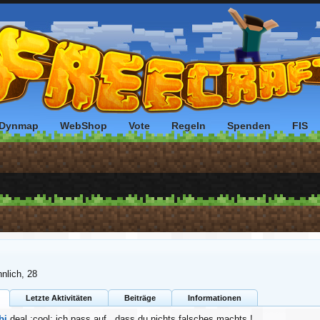
Dynmap
WebShop
Vote
Regeln
Spenden
FIS
nlich, 28
Letzte Aktivitäten
Beiträge
Informationen
bi
deal :cool: ich pass auf , dass du nichts falsches machts !