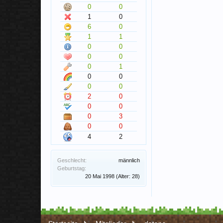
0
0
1
0
6
0
1
1
0
0
0
0
0
1
0
0
0
0
2
0
0
0
0
3
0
0
4
2
Geschlecht:
männlich
Geburtstag:
20 Mai 1998
(Alter: 28)