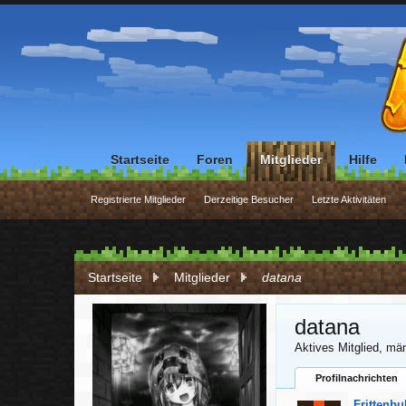
Startseite
Foren
Mitglieder
Hilfe
Registrierte Mitglieder
Derzeitige Besucher
Letzte Aktivitäten
Startseite
Mitglieder
datana
datana
Aktives Mitglied
, män
Profilnachrichten
Frittenbu