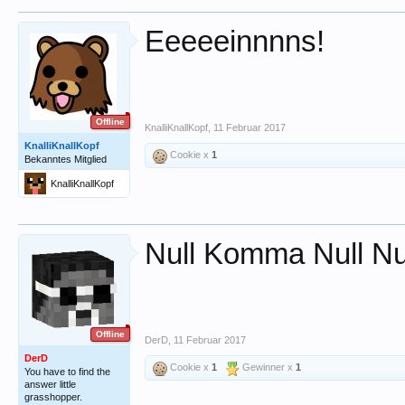
Eeeeeinnnns!
Offline
KnalliKnallKopf
,
11 Februar 2017
KnalliKnallKopf
Cookie x
1
Bekanntes Mitglied
KnalliKnallKopf
Null Komma Null Nu
Offline
DerD
,
11 Februar 2017
DerD
Cookie x
1
Gewinner x
1
You have to find the
answer little
grasshopper.