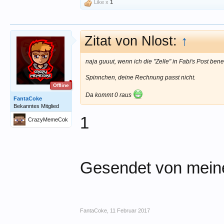
Like x
1
Zitat von Nlost:
↑
naja guuut, wenn ich die "Zelle" in Fabi's Post b
Spinnchen, deine Rechnung passt nicht.
Offline
Da kommt 0 raus
FantaCoke
Bekanntes Mitglied
1
CrazyMemeCok
e
Gesendet von mein
FantaCoke
,
11 Februar 2017