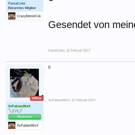
FantaCoke
Bekanntes Mitglied
CrazyMemeCok
e
Gesendet von mein
FantaCoke
,
11 Februar 2017
0
Offline
XxFabian96xX
,
11 Februar 2017
XxFabian96xX
¯\_(ツ)_/¯
Moderator
XxFabian96xX