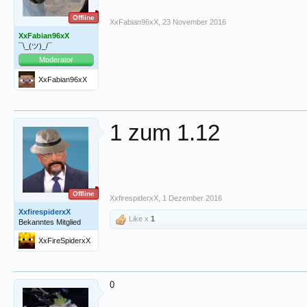
Offline
XxFabian96xX
,
23 November 2016
XxFabian96xX
¯\_(ツ)_/¯
Moderator
XxFabian96xX
1 zum 1.12
Offline
XxfirespiderxX
,
1 Dezember 2016
XxfirespiderxX
Like x
1
Bekanntes Mitglied
XxFireSpiderxX
0