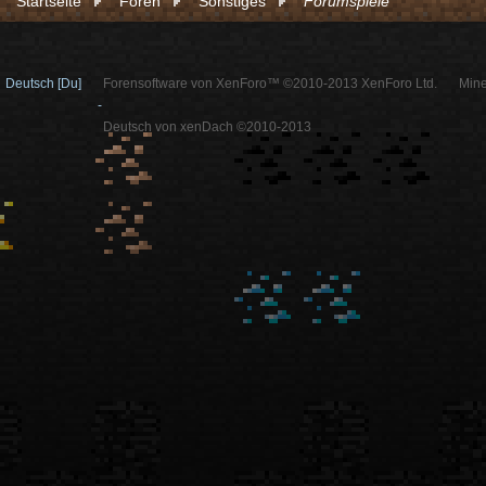
Startseite
Foren
Sonstiges
Forumspiele
Deutsch [Du]
Forensoftware von XenForo™ ©2010-2013 XenForo Ltd.
Mine
-
Deutsch von xenDach ©2010-2013