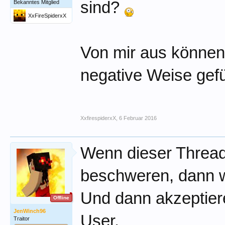
sind?
Bekanntes Mitglied
XxFireSpiderxX
Von mir aus können 
negative Weise gefü
XxfirespiderxX
,
6 Februar 2016
Wenn dieser Thread 
beschweren, dann w
Und dann akzeptiere 
Offline
JenWinch96
User.
Traitor