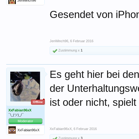
JenWinch96
Gesendet von iPhon
JenWinch96
,
6 Februar 2016
Zustimmung x
1
Es geht hier bei de
der Unterhaltungswer
ist oder nicht, spie
Offline
XxFabian96xX
¯\_(ツ)_/¯
Moderator
XxFabian96xX
,
6 Februar 2016
XxFabian96xX
Zustimmung x
3