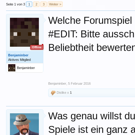
Seite 1 von 3
1
2
3
Weiter >
Welche Forumspiel 
#EDIT: Bitte aussch
Beliebtheit bewerte
Offline
Benjaminber
Aktives Mitglied
Benjaminber
Benjaminber
,
5 Februar 2016
Dislike x
1
Was genau willst d
Spiele ist ein ganz 