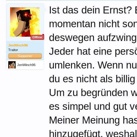
Ist das dein Ernst? 
momentan nicht sond
deswegen aufzwin
Offline
JenWinch96
Jeder hat eine pers
Traitor
Supporter
umlenken. Wenn nun
JenWinch96
du es nicht als bill
Um zu begründen war
es simpel und gut v
Meiner Meinung has
hinzugefügt, weshal