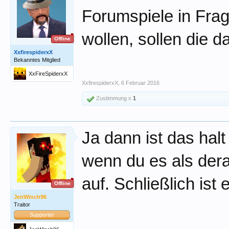
Forumspiele in Frag
wollen, sollen die 
Offline
XxfirespiderxX
Bekanntes Mitglied
XxFireSpiderxX
XxfirespiderxX
,
6 Februar 2016
Zustimmung x
1
Ja dann ist das ha
wenn du es als derar
auf. Schließlich ist
Offline
JenWinch96
Traitor
Supporter