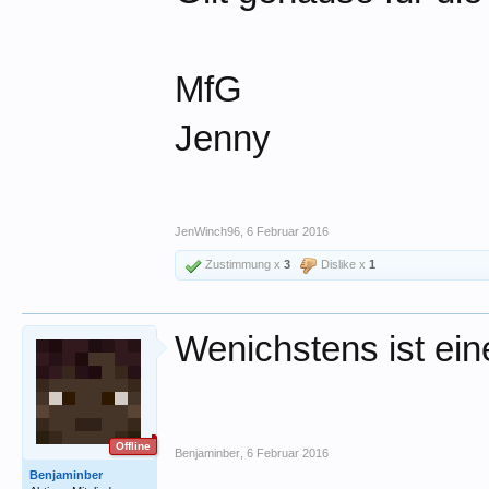
MfG
Jenny
JenWinch96
,
6 Februar 2016
Zustimmung x
3
Dislike x
1
Wenichstens ist eine
Offline
Benjaminber
,
6 Februar 2016
Benjaminber