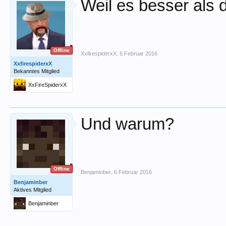
Weil es besser als 
Offline
XxfirespiderxX
,
6 Februar 2016
XxfirespiderxX
Bekanntes Mitglied
XxFireSpiderxX
Und warum?
Offline
Benjaminber
,
6 Februar 2016
Benjaminber
Aktives Mitglied
Benjaminber