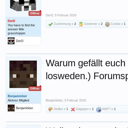
Offline
DerD
,
5 Februar 2016
DerD
Zustimmung x
2
Gewinner x
2
Cookie x
1
You have to find the
answer little
grasshopper.
DerD
Warum gefällt euch 
losweden.) Forumsp
Offline
Benjaminber
Aktives Mitglied
Benjaminber
,
6 Februar 2016
Benjaminber
Dislike x
1
Dagegen x
1
WAT? x
1