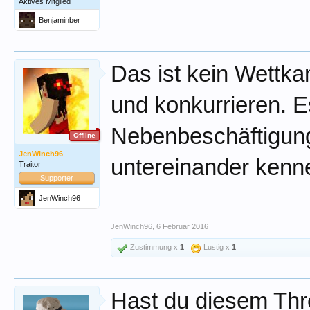
Aktives Mitglied
Benjaminber
Das ist kein Wettka
und konkurrieren. Es
Nebenbeschäftigung
Offline
JenWinch96
untereinander kenne
Traitor
Supporter
JenWinch96
JenWinch96
,
6 Februar 2016
Zustimmung x
1
Lustig x
1
Hast du diesem Thr