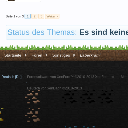
Seite 1 von 3
1
2
3
Weiter >
Status des Themas:
Es sind kein
Startseite
Foren
Sonstiges
Laberkram
Deutsch [Du]
Forensoftware von XenForo™ ©2010-2013 XenForo Ltd.
Mine
-
Deutsch von xenDach ©2010-2013