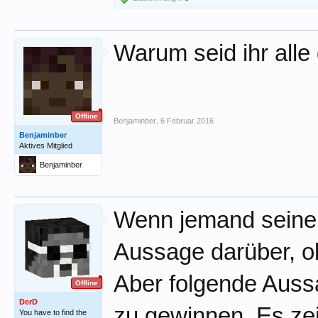
Warum seid ihr all
Offline
Benjaminber
,
6 Februar 2016
Benjaminber
Aktives Mitglied
Benjaminber
Wenn jemand seine Me
Aussage darüber, ob
Aber folgende Aussa
Offline
DerD
zu gewinnen. Es zei
You have to find the