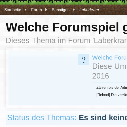
Startseite
Foren
Sonstiges
Laberkram
Welche Forumspiel g
Dieses Thema im Forum '
Laberkra
?
Welche Forum
Diese Umf
2016
Zählen bis der Ad
[Reload] Die verr
Status des Themas:
Es sind kein