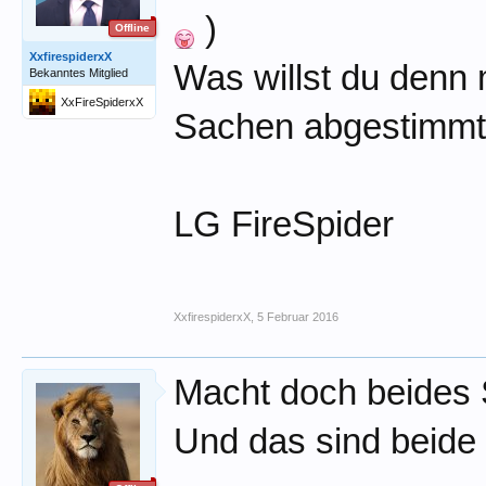
)
Offline
XxfirespiderxX
Was willst du denn 
Bekanntes Mitglied
XxFireSpiderxX
Sachen abgestimm
LG FireSpider
XxfirespiderxX
,
5 Februar 2016
Macht doch beides
Und das sind beid