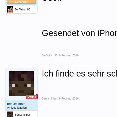
Supporter
JenWinch96
Gesendet von iPhon
JenWinch96
,
6 Februar 2016
Ich finde es sehr sc
Offline
Benjaminber
,
6 Februar 2016
Benjaminber
Aktives Mitglied
Benjaminber