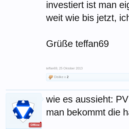
investiert ist man e
weit wie bis jetzt, 
Grüße teffan69
teffan69
,
25 Oktober 2013
Dislike x
2
wie es aussieht: PV
man bekommt die häu
Offline