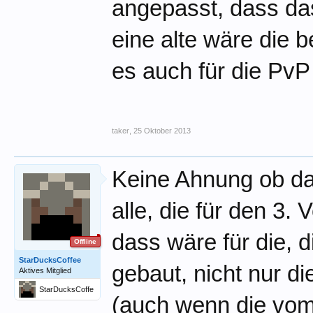
angepasst, dass da
eine alte wäre die b
es auch für die Pv
taker
,
25 Oktober 2013
Keine Ahnung ob das
alle, die für den 3
dass wäre für die, d
Offline
StarDucksCoffee
gebaut, nicht nur d
Aktives Mitglied
StarDucksCoffe
(auch wenn die vom 
e