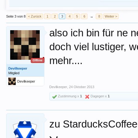
Seite 3 von 8
< Zurück
1
2
3
4
5
6
→
8
Weiter >
also ich bin für ne 
doch viel lustiger,
mehr....
Offline
Devilkeeper
Mitglied
Devilkeeper
Devilkeeper
,
24 Oktober 2013
Zustimmung x
1
Dagegen x
1
zu StarducksCoffe