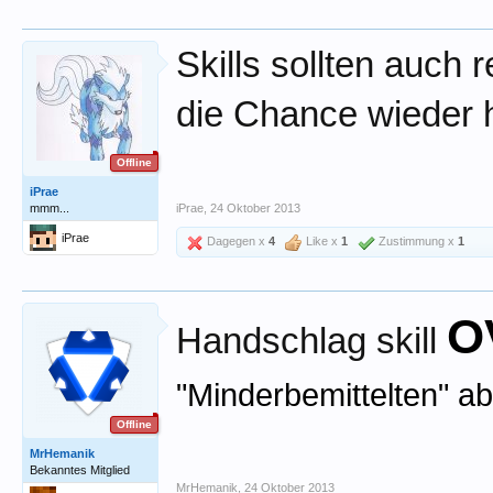
Skills sollten auch
die Chance wieder 
Offline
iPrae
mmm...
iPrae
,
24 Oktober 2013
iPrae
Dagegen x
4
Like x
1
Zustimmung x
1
O
Handschlag skill
"Minderbemittelten" abg
Offline
MrHemanik
Bekanntes Mitglied
MrHemanik
,
24 Oktober 2013