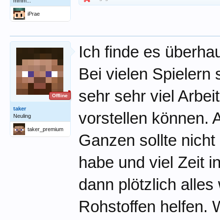
mmm...
iPrae
Ich finde es überha
Bei vielen Spielern
sehr sehr viel Arbeit
Offline
taker
vorstellen können. 
Neuling
taker_premium
Ganzen sollte nicht
habe und viel Zeit i
dann plötzlich alle
Rohstoffen helfen. W