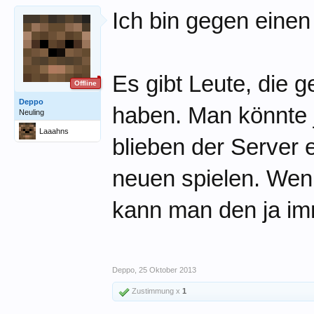
Ich bin gegen einen
Es gibt Leute, die 
Offline
Deppo
haben. Man könnte j
Neuling
Laaahns
blieben der Server 
neuen spielen. Wenn
kann man den ja im
Deppo
,
25 Oktober 2013
Zustimmung x
1