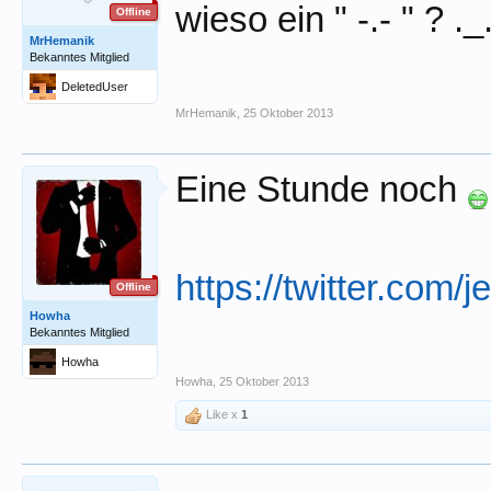
wieso ein " -.- " ? ._
Offline
MrHemanik
Bekanntes Mitglied
DeletedUser
MrHemanik
,
25 Oktober 2013
Eine Stunde noch
https://twitter.com
Offline
Howha
Bekanntes Mitglied
Howha
Howha
,
25 Oktober 2013
Like x
1