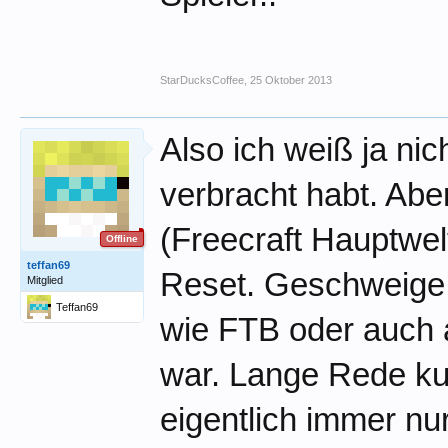
StarDucksCoffee
,
25 Oktober 2013
Also ich weiß ja nich
verbracht habt. Aber
(Freecraft Hauptwel
Offline
teffan69
Reset. Geschweige 
Mitglied
Teffan69
wie FTB oder auch 
war. Lange Rede kur
eigentlich immer nu