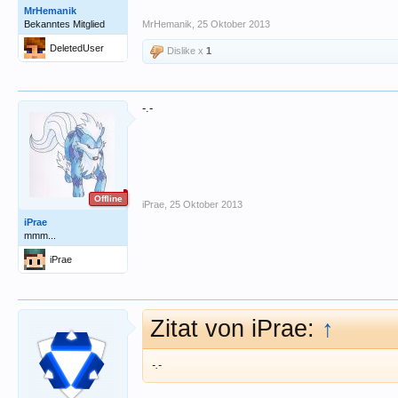
MrHemanik
Bekanntes Mitglied
MrHemanik
,
25 Oktober 2013
DeletedUser
Dislike x
1
-.-
Offline
iPrae
,
25 Oktober 2013
iPrae
mmm...
iPrae
Zitat von iPrae:
↑
-.-