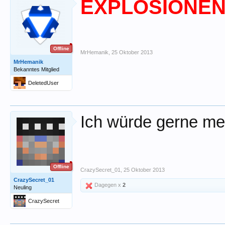
EXPLOSIONEN
Offline
MrHemanik
,
25 Oktober 2013
MrHemanik
Bekanntes Mitglied
DeletedUser
Ich würde gerne me
Offline
CrazySecret_01
,
25 Oktober 2013
CrazySecret_01
Dagegen x
2
Neuling
CrazySecret