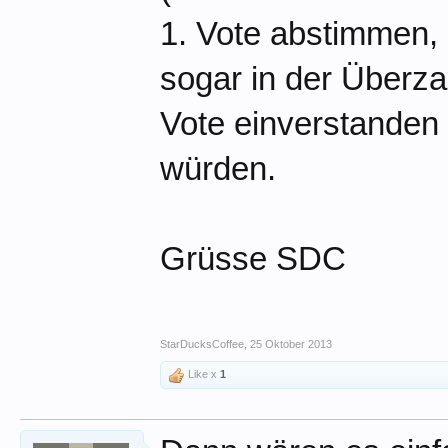
1. Vote abstimmen, 
sogar in der Überz
Vote einverstanden 
würden.
Grüsse SDC
StarDucksCoffee
,
25 Oktober 2013
Like x
1