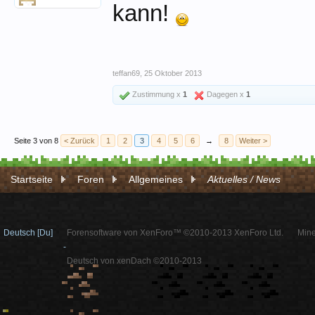
kann!
teffan69
,
25 Oktober 2013
Zustimmung x
1
Dagegen x
1
Seite 3 von 8
< Zurück
1
2
3
4
5
6
→
8
Weiter >
Startseite
Foren
Allgemeines
Aktuelles / News
Deutsch [Du]
Forensoftware von XenForo™ ©2010-2013 XenForo Ltd.
Mine
-
Deutsch von xenDach ©2010-2013