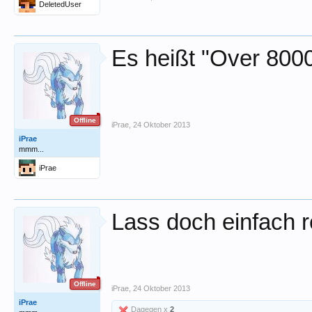
DeletedUser
Es heißt "Over 800
Offline
iPrae
,
24 Oktober 2013
iPrae
mmm...
iPrae
Lass doch einfach 
Offline
iPrae
,
24 Oktober 2013
iPrae
Dagegen x
2