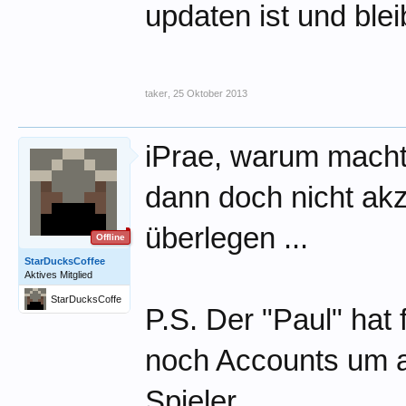
updaten ist und blei
taker
,
25 Oktober 2013
iPrae, warum macht
dann doch nicht ak
überlegen ...
Offline
StarDucksCoffee
Aktives Mitglied
StarDucksCoffe
P.S. Der "Paul" hat
e
noch Accounts um au
Spieler..