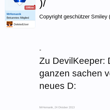
)/
Offline
MrHemanik
Copyright geschützer Smiley (
Bekanntes Mitglied
DeletedUser
-
Zu DevilKeeper: D
ganzen sachen ve
neues D:
MrHemanik
,
24 Oktober 2013