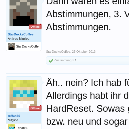
Dann wären es einf
Abstimmungen, 3. V
Abstimmungen.
Offline
StarDucksCoffee
Aktives Mitglied
StarDucksCoffe
e
StarDucksCoffee
,
25 Oktober 2013
Zustimmung x
1
Äh.. nein? Ich hab 
Allerdings habt ihr
HardReset. Sowas ge
Offline
teffan69
bzw. neu und sogar 
Mitglied
Teffan69