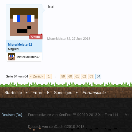
Text
Offline
MisterMeister32
,
27 Juni 2018
MisterMeister32
Mitglied
MisterMeister32
Seite 64 von 64
< Zurück
1
←
59
60
61
62
63
64
Startseite
Foren
Sonstiges
Forumspiele
Deutsch [Du]
Forensoftware von XenForo™ ©2010-2013 XenForo Ltd.
Mine
-
Deutsch von xenDach ©2010-2013