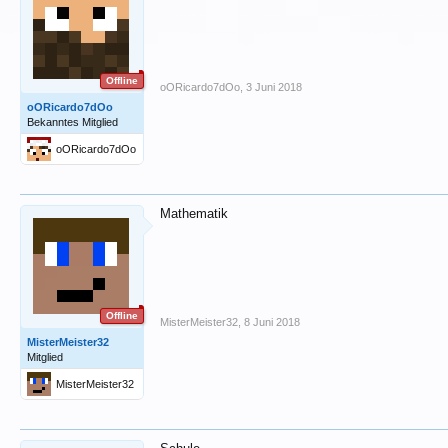
Offline
oORicardo7dOo
,
3 Juni 2018
oORicardo7dOo
Bekanntes Mitglied
oORicardo7dOo
Mathematik
Offline
MisterMeister32
,
8 Juni 2018
MisterMeister32
Mitglied
MisterMeister32