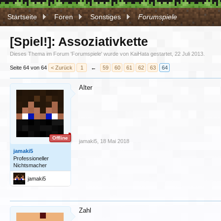
Startseite
Foren
Sonstiges
Forumspiele
[Spiel!]: Assoziativkette
Dieses Thema im Forum '
Forumspiele
' wurde von
KaiHata
gestartet,
22 Juli 2013
.
Seite 64 von 64
< Zurück
1
←
59
60
61
62
63
64
Alter
Offline
jamaki5
,
18 Mai 2018
jamaki5
Professioneller
Nichtsmacher
jamaki5
Zahl