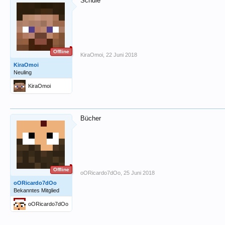
Schule
Offline
KiraOmoi
,
22 Juni 2018
KiraOmoi
Neuling
KiraOmoi
Bücher
Offline
oORicardo7dOo
,
25 Juni 2018
oORicardo7dOo
Bekanntes Mitglied
oORicardo7dOo