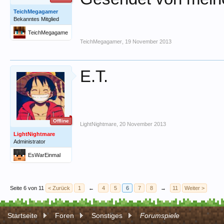
TeichMegagamer
Bekanntes Mitglied
TeichMegagame
r
TeichMegagamer
,
19 November 2013
E.T.
Offline
LightNightmare
,
20 November 2013
LightNightmare
Administrator
EsWarEinmal
Seite 6 von 11
< Zurück
1
←
4
5
6
7
8
→
11
Weiter >
Startseite
Foren
Sonstiges
Forumspiele