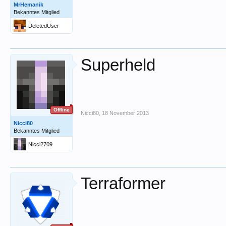
MrHemanik
Bekanntes Mitglied
DeletedUser
Superheld
Offline
Nicci80
,
18 November 2013
Nicci80
Bekanntes Mitglied
Nicci2709
Terraformer