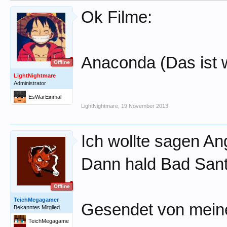
Ok Filme:
Anaconda (Das ist w
Offline
LightNightmare
Administrator
EsWarEinmal
LightNightmare
,
19 November 2013
Ich wollte sagen Ang
Dann hald Bad San
Offline
TeichMegagamer
Gesendet von mein
Bekanntes Mitglied
TeichMegagame