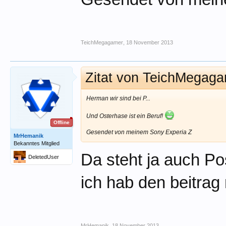
TeichMegagamer
,
18 November 2013
Zitat von TeichMegag
Herman wir sind bei P...
Und Osterhase ist ein Beruf!
Offline
Gesendet von meinem Sony Experia Z
MrHemanik
Bekanntes Mitglied
Da steht ja auch Pos
DeletedUser
ich hab den beitrag n
MrHemanik
,
18 November 2013