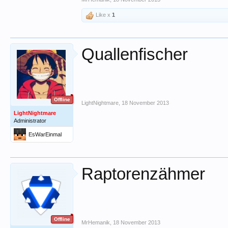
Like x
1
Quallenfischer
Offline
LightNightmare
,
18 November 2013
LightNightmare
Administrator
EsWarEinmal
Raptorenzähmer
Offline
MrHemanik
,
18 November 2013