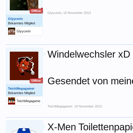
Offline
Glyycerin
,
19 November 2013
Glyycerin
Bekanntes Mitglied
Glyycerin
Windelwechsler xD
Gesendet von mein
Offline
TeichMegagamer
Bekanntes Mitglied
TeichMegagame
r
TeichMegagamer
,
19 November 2013
X-Men Toilettenpapi