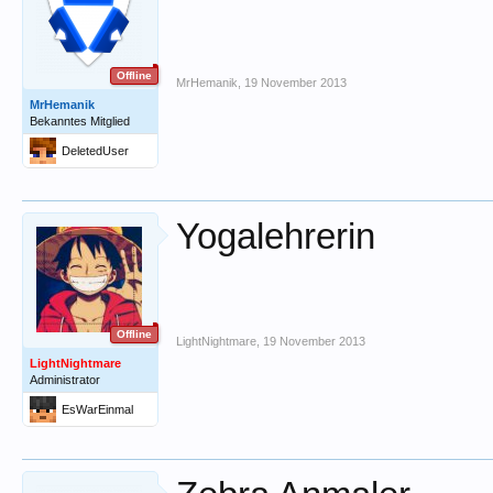
Offline
MrHemanik
,
19 November 2013
MrHemanik
Bekanntes Mitglied
DeletedUser
Yogalehrerin
Offline
LightNightmare
,
19 November 2013
LightNightmare
Administrator
EsWarEinmal