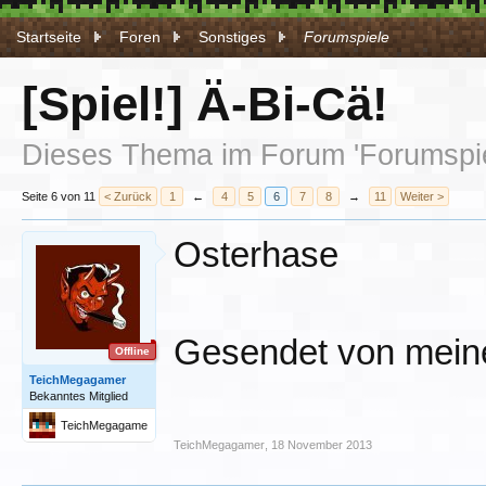
Startseite
Foren
Sonstiges
Forumspiele
[Spiel!] Ä-Bi-Cä!
Dieses Thema im Forum '
Forumspi
Seite 6 von 11
< Zurück
1
←
4
5
6
7
8
→
11
Weiter >
Osterhase
Gesendet von mein
Offline
TeichMegagamer
Bekanntes Mitglied
TeichMegagame
r
TeichMegagamer
,
18 November 2013