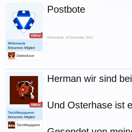
Postbote
Offline
MrHemanik
,
18 November 2013
MrHemanik
Bekanntes Mitglied
DeletedUser
Herman wir sind bei 
Und Osterhase ist e
Offline
TeichMegagamer
Bekanntes Mitglied
TeichMegagame
Gesendet von mein
r