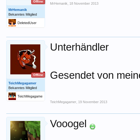
Offline
MrHemanik
,
18 November 2013
MrHemanik
Bekanntes Mitglied
DeletedUser
Unterhändler
Gesendet von mein
Offline
TeichMegagamer
Bekanntes Mitglied
TeichMegagame
r
TeichMegagamer
,
19 November 2013
Vooogel