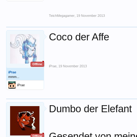
r
TeichMegagamer
,
19 November 2013
Coco der Affe
Offline
iPrae
,
19 November 2013
iPrae
mmm...
iPrae
Dumbo der Elefant
Gesendet von mein
Offline