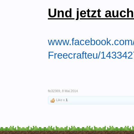
Und jetzt auc
www.facebook.com/
Freecrafteu/143342
flo32369
,
8 Mai 2014
Like x
1