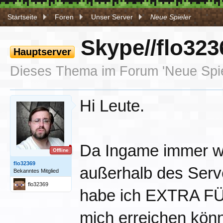
Startseite
Foren
Unser Server
Neue Spieler
Skype//flo323
Hauptserver
Dieses Thema im Forum '
Neue Spi
Hi Leute.
Da Ingame immer wi
Offline
flo32369
außerhalb des Serve
Bekanntes Mitglied
flo32369
habe ich EXTRA FÜ
mich erreichen könn