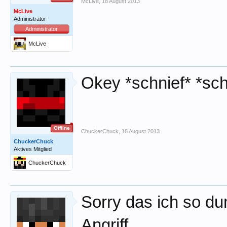
McLive
,
18 August 2013
McLive
Administrator
Administrator
McLive
Okey *schnief* *sch
Offline
ChuckerChuck
,
18 August 2013
ChuckerChuck
Aktives Mitglied
ChuckerChuck
Sorry das ich so d
Angriff