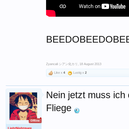
BEEDOBEEDOBE
Zyancali シアン化カリ
,
18 August 2013
Like x
4
Lustig x
2
Nein jetzt muss ich
Fliege
Offline
LightNightmare