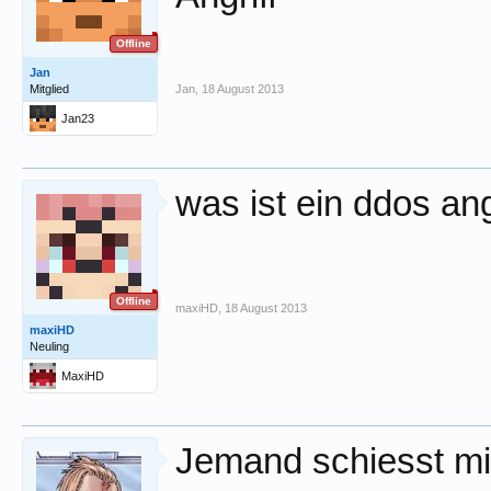
Offline
Jan
Mitglied
Jan
,
18 August 2013
Jan23
was ist ein ddos ang
Offline
maxiHD
,
18 August 2013
maxiHD
Neuling
MaxiHD
Jemand schiesst m