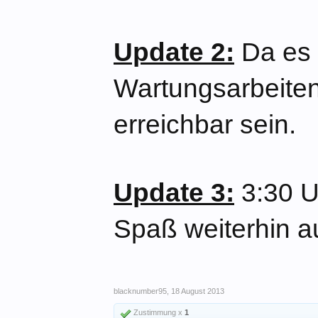
Update 2:
Da es 
Wartungsarbeiten 
erreichbar sein.
Update 3:
3:30 U
Spaß weiterhin au
blacknumber95
,
18 August 2013
Zustimmung x
1