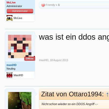
McLive
Friendly x
1
Administrator
Administrator
McLive
was ist ein ddos ang
Offline
maxiHD
,
18 August 2013
maxiHD
Neuling
MaxiHD
Zitat von Ottaro1994:
Nicht schon wieder so ein DDOS Angriff -.-