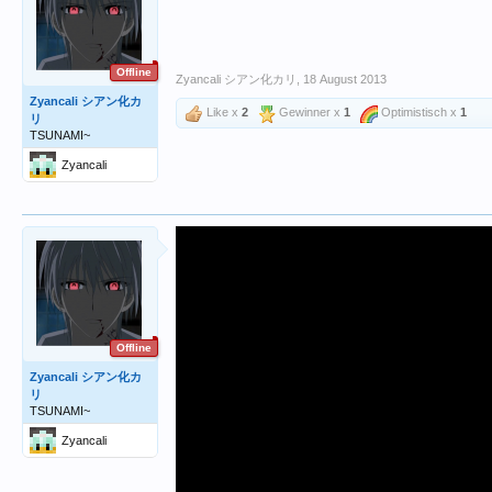
Offline
Zyancali シアン化カリ
,
18 August 2013
Zyancali シアン化カ
Like x
2
Gewinner x
1
Optimistisch x
1
リ
TSUNAMI~
Zyancali
Offline
Zyancali シアン化カ
リ
TSUNAMI~
Zyancali