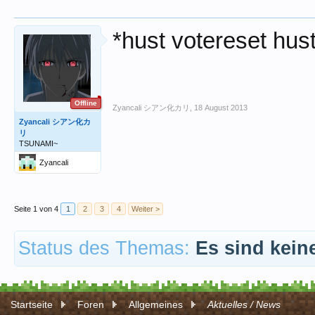
*hust votereset hus
Offline
Zyancali シアン化カリ
,
18 August 2013
Zyancali シアン化カ
リ
TSUNAMI~
Zyancali
Seite 1 von 4
1
2
3
4
Weiter >
Status des Themas:
Es sind kein
Startseite
Foren
Allgemeines
Aktuelles / News