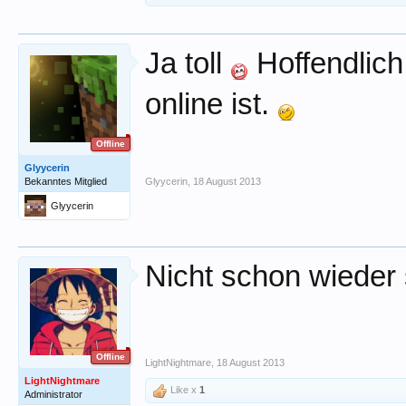
Ja toll
Hoffendlich 
online ist.
Offline
Glyycerin
Bekanntes Mitglied
Glyycerin
,
18 August 2013
Glyycerin
Nicht schon wieder 
Offline
LightNightmare
,
18 August 2013
LightNightmare
Like x
1
Administrator