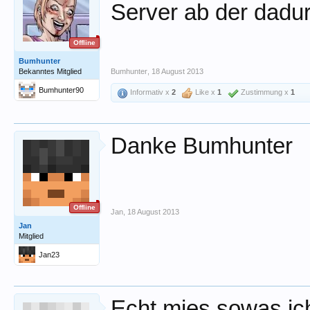
Server ab der dadur
Offline
Bumhunter
Bekanntes Mitglied
Bumhunter
,
18 August 2013
Bumhunter90
Informativ x
2
Like x
1
Zustimmung x
1
Danke Bumhunter
Offline
Jan
,
18 August 2013
Jan
Mitglied
Jan23
Echt mies sowas ic