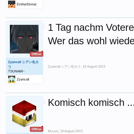
EsWarEinmal
1 Tag nachm Votere
Wer das wohl wiede
Offline
Zyancali シアン化カ
Zyancali シアン化カリ
,
18 August 2013
リ
TSUNAMI~
Zyancali
Komisch komisch ..
Offline
McLive
,
18 August 2013