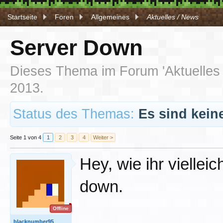
Startseite
Foren
Allgemeines
Aktuelles / News
Server Down
Dieses Thema im Forum '
Aktuelles
2013
.
Status des Themas:
Es sind kein
Seite 1 von 4
1
2
3
4
Weiter >
Hey, wie ihr vielle
down.
Offline
blacknumber95