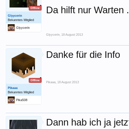
Da hilft nur Warten . 
Offline
Glyycerin
Bekanntes Mitglied
Glyycerin
Glyycerin
,
18 August 2013
Danke für die Info
Offline
Pikaaa
,
18 August 2013
Pikaaa
Bekanntes Mitglied
Pika508
Dann hab ich ja jetz