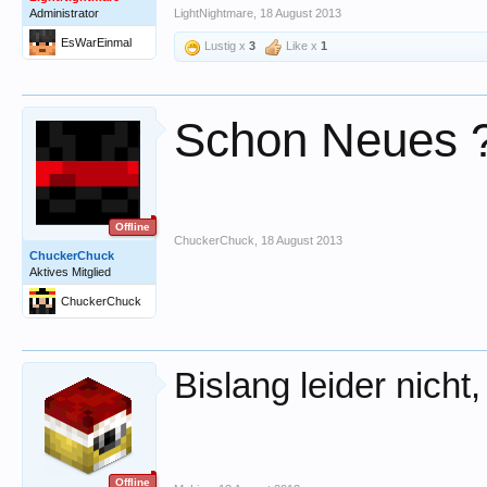
Administrator
LightNightmare
,
18 August 2013
EsWarEinmal
Lustig x
3
Like x
1
Schon Neues 
Offline
ChuckerChuck
,
18 August 2013
ChuckerChuck
Aktives Mitglied
ChuckerChuck
Bislang leider nicht,
Offline