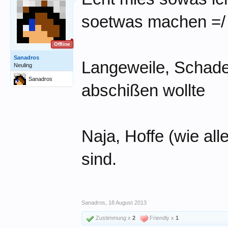
soetwas machen =/
Offline
Sanadros
Langeweile, Schade
Neuling
Sanadros
abschißen wollte
Naja, Hoffe (wie al
sind.
Sanadros
,
18 August 2013
Zustimmung x
2
Friendly x
1