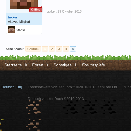
Offline
taxker
,
29 Oktober 2013
taxker
Aktives Mitglied
taxker_
Seite 5 von 5
< Zurück
1
2
3
4
5
Startseite
Foren
Sonstiges
Forumspiele
Deutsch [Du]
Forensoftware von XenForo™ ©2010-2013 XenForo Ltd.
Mine
-
Deutsch von xenDach ©2010-2013