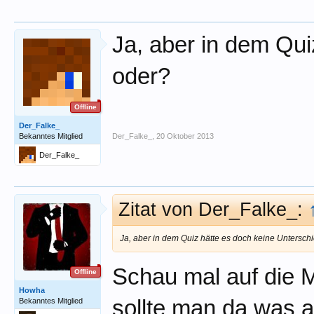
Ja, aber in dem Qui
oder?
Offline
Der_Falke_
Bekanntes Mitglied
Der_Falke_
,
20 Oktober 2013
Der_Falke_
Zitat von Der_Falke_:
Ja, aber in dem Quiz hätte es doch keine Untersch
Schau mal auf die 
Offline
Howha
sollte man da was 
Bekanntes Mitglied