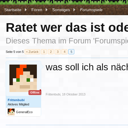
Startseite
Foren
Sonstiges
Forumspiele
Ratet wer das ist od
Dieses Thema im Forum '
Forumspi
Seite 5 von 5
< Zurück
1
2
3
4
5
was soll ich als nä
Offline
Frittenbubi
,
18 Oktober 2013
Frittenbubi
Aktives Mitglied
GeneralEco