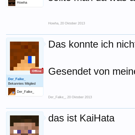
Howha
Howha
,
20 Oktober 2013
Das konnte ich nich
Gesendet von mei
Offline
Der_Falke_
Bekanntes Mitglied
Der_Falke_
Der_Falke_
,
20 Oktober 2013
das ist KaiHata