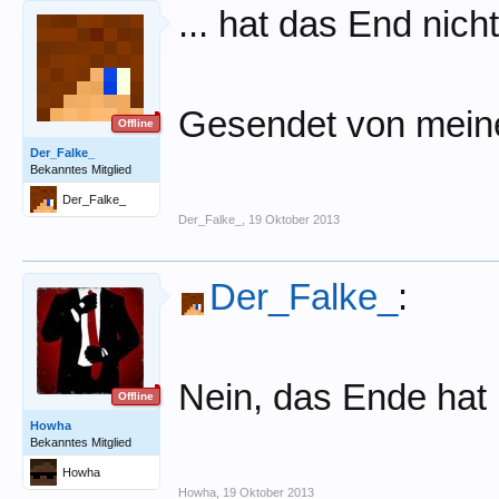
... hat das End nic
Gesendet von mei
Offline
Der_Falke_
Bekanntes Mitglied
Der_Falke_
Der_Falke_
,
19 Oktober 2013
Der_Falke_
:
Nein, das Ende hat
Offline
Howha
Bekanntes Mitglied
Howha
Howha
,
19 Oktober 2013