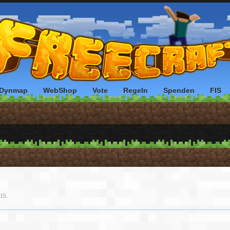
Dynmap
WebShop
Vote
Regeln
Spenden
FIS
015
.