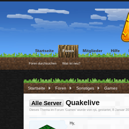
Startseite
Foren
Mitglieder
Hilfe
Foren durchsuchen
Was ist neu?
Startseite
Foren
Sonstiges
Games
Quakelive
Alle Server
Dieses Thema im Forum '
Games
' wurde von
rpL
gestartet,
8 Januar 2
Hy,