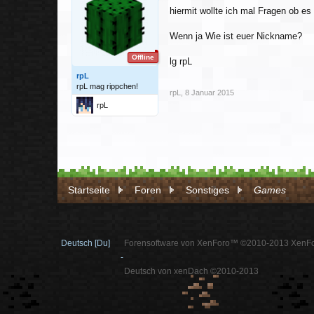
hiermit wollte ich mal Fragen ob es
Wenn ja Wie ist euer Nickname?
Offline
lg rpL
rpL
rpL mag rippchen!
rpL
,
8 Januar 2015
rpL
Startseite
Foren
Sonstiges
Games
Deutsch [Du]
Forensoftware von XenForo™ ©2010-2013 XenFo
-
Deutsch von xenDach ©2010-2013