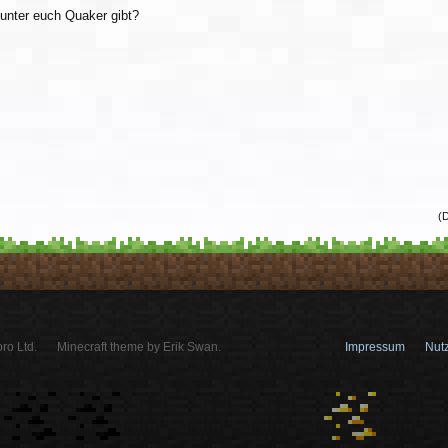
 unter euch Quaker gibt?
(D
ro Ltd.
Minecraft theme by Erik Swan.
Impressum
Nut