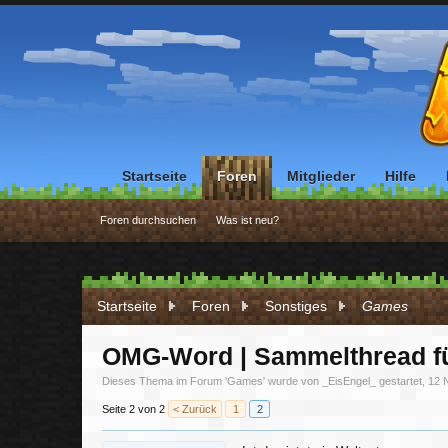
Startseite
Foren
Mitglieder
Hilfe
Foren durchsuchen
Was ist neu?
Startseite
Foren
Sonstiges
Games
OMG-Word | Sammelthread fü
Dieses Thema im Forum '
Games
' wurde von
_EisEngel_
gestartet,
12 
Seite 2 von 2
< Zurück
1
2