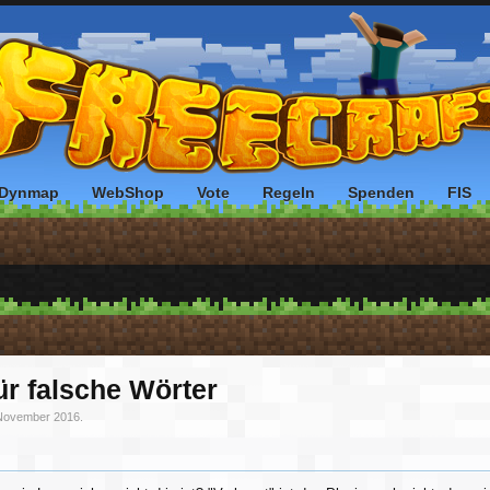
Dynmap
WebShop
Vote
Regeln
Spenden
FIS
r falsche Wörter
November 2016
.