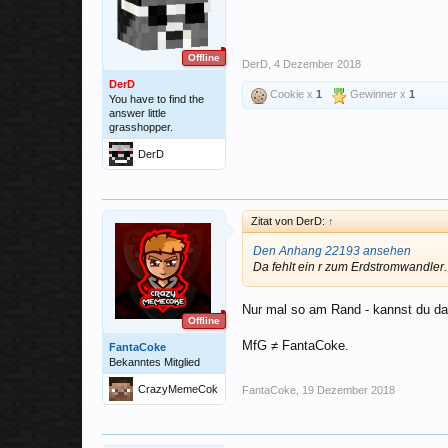
Offline
DerD
,
4 Dezember 2018
DerD
Cookie x
1
Gewinner x
1
You have to find the
answer little
grasshopper.
DerD
Zitat von DerD:
↑
Den Anhang 22193 ansehen
Da fehlt ein r zum Erdstromwandler.
Nur mal so am Rand - kannst du das
Offline
MfG ≠ FantaCoke.
FantaCoke
Bekanntes Mitglied
CrazyMemeCok
FantaCoke
,
19 Dezember 2018
e