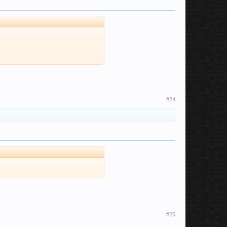
#24
#25