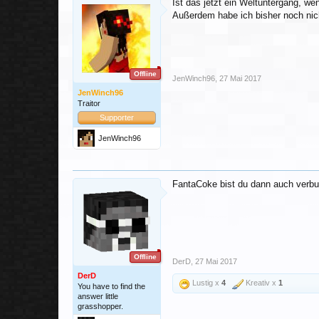
Ist das jetzt ein Weltuntergang, w
Außerdem habe ich bisher noch nicht
Offline
JenWinch96
,
27 Mai 2017
JenWinch96
Traitor
Supporter
JenWinch96
FantaCoke bist du dann auch verbu
Offline
DerD
,
27 Mai 2017
DerD
Lustig x
4
Kreativ x
1
You have to find the
answer little
grasshopper.