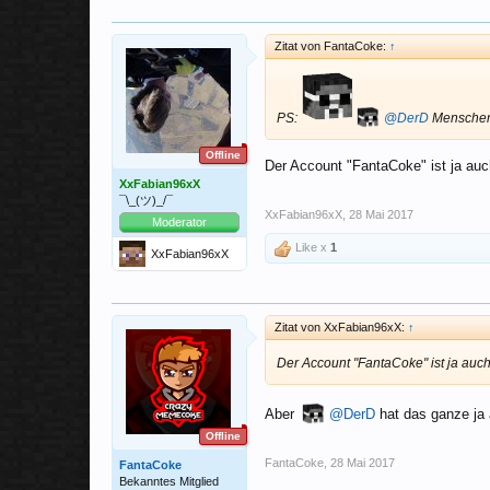
Zitat von FantaCoke:
↑
PS:
@DerD
Menschen 
Offline
Der Account "FantaCoke" ist ja a
XxFabian96xX
¯\_(ツ)_/¯
XxFabian96xX
,
28 Mai 2017
Moderator
Like x
1
XxFabian96xX
Zitat von XxFabian96xX:
↑
Der Account "FantaCoke" ist ja au
Aber
@DerD
hat das ganze ja
Offline
FantaCoke
,
28 Mai 2017
FantaCoke
Bekanntes Mitglied