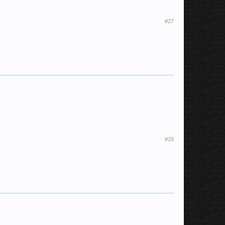
#27
#28