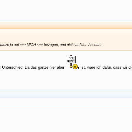
ganze ja auf ==> MICH <== bezogen, und nicht auf den Account.
ger Unterschied. Da das ganze hier aber
ist, wäre ich dafür, dass wir 
Click to expand...