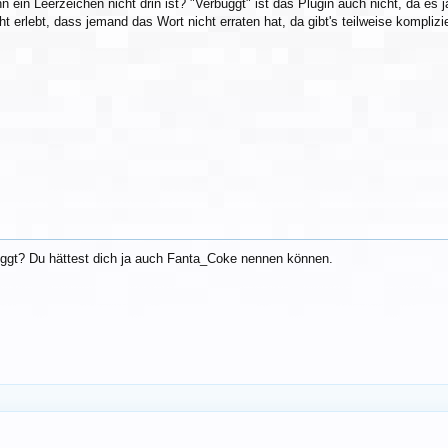
enn ein Leerzeichen nicht drin ist? "Verbuggt" ist das Plugin auch nicht, da
 erlebt, dass jemand das Wort nicht erraten hat, da gibt's teilweise komplizi
ggt? Du hättest dich ja auch Fanta_Coke nennen können.