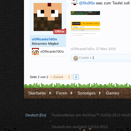
@l9u9l9a
was zum Teufel soll 
Offline
oORicardo7dOo
Bekanntes Mitglied
oORicardo7dOo
,
27 März 2019
oORicardo7dOo
Cookie x
1
Seite 2 von 2
< Zurück
1
2
Startseite
Foren
Sonstiges
Games
Deutsch [Du]
Forensoftware von XenForo™ ©2010-2013 XenFo
-
Deutsch von xenDach ©2010-2013