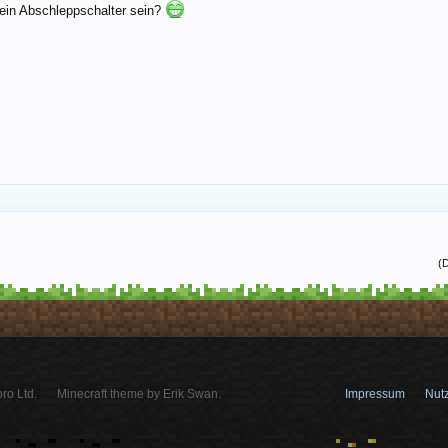
ein Abschleppschalter sein?
(D
ro Ltd.
Minecraft theme by Erik Swan.
Impressum
Nut