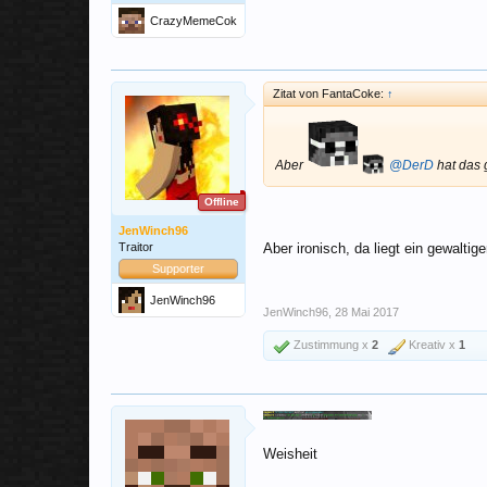
CrazyMemeCok
e
Zitat von FantaCoke:
↑
Aber
@DerD
hat das 
Offline
JenWinch96
Traitor
Aber ironisch, da liegt ein gewalti
Supporter
JenWinch96
JenWinch96
,
28 Mai 2017
Zustimmung x
2
Kreativ x
1
Weisheit