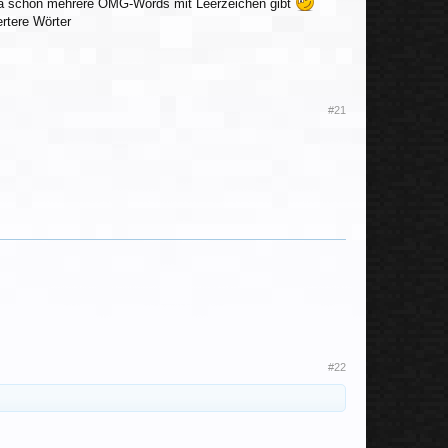
 es ja schon mehrere OMG-Words mit Leerzeichen gibt
ertere Wörter
#21
#22