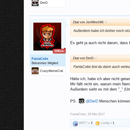
DerD
Zitat von JenWinch96:
↑
Außerdem habe ich bisher noch nicht 
Es geht ja auch nicht darum, dass 
Offline
Zitat von DerD:
↑
FantaCoke
Bekanntes Mitglied
FantaCoke bist du dann auch verbu
CrazyMemeCok
e
Hätte ich, habe ich aber nicht getan
Mir fällt nicht ein, warum mein Nam
Außerdem sieht es mit dem "_" (Unte
PS:
@DerD
Menschen können n
FantaCoke
,
28 Mai 2017
WAT? x
2
Lustig x
1