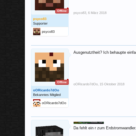
Offline
psyco83
,
6 März 2018
psyco83
Supporter
psyco83
Ausgenutztheit? Ich behaupte einfa
Offline
oORicardo7dOo
,
15 Oktober 2018
oORicardo7dOo
Bekanntes Mitglied
oORicardo7dOo
Da fehlt ein r zum Erdstromwandler