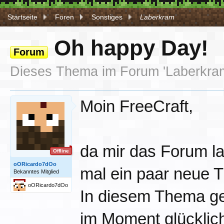
Startseite
Foren
Sonstiges
Laberkram
Oh happy Day!
Forum
Dieses Thema im Forum '
Laberkra
Moin FreeCraft,
da mir das Forum la
Offline
oORicardo7dOo
mal ein paar neue 
Bekanntes Mitglied
oORicardo7dOo
In diesem Thema geh
im Moment glückli