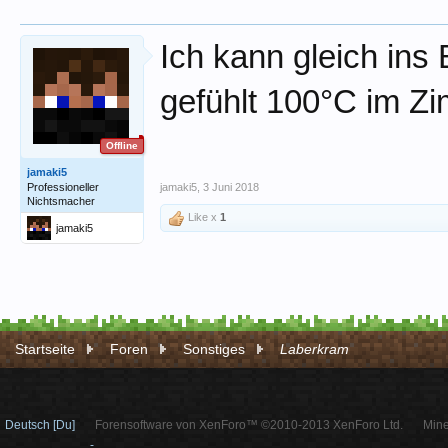
Ich kann gleich ins 
gefühlt 100°C im Z
Offline
jamaki5
Professioneller
jamaki5
,
3 Juni 2018
Nichtsmacher
Like x
1
jamaki5
Startseite
Foren
Sonstiges
Laberkram
Deutsch [Du]
Forensoftware von XenForo™ ©2010-2013 XenForo Ltd.
Mine
-