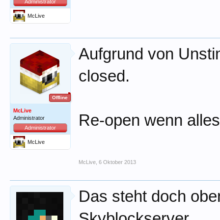
Administrator
McLive
Aufgrund von Unsti
closed.
Offline
McLive
Re-open wenn alles g
Administrator
Administrator
McLive
McLive
,
6 Oktober 2013
Das steht doch obe
Skyblockserver