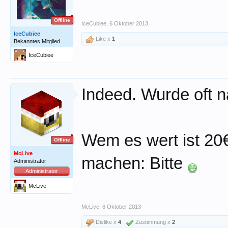
Offline
IceCubiee
,
6 Oktober 2013
IceCubiee
Like x
1
Bekanntes Mitglied
IceCubiee
Indeed. Wurde oft n
Wem es wert ist 20
Offline
McLive
machen: Bitte
Administrator
Administrator
McLive
McLive
,
6 Oktober 2013
Dislike x
4
Zustimmung x
2