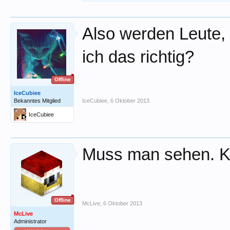
Also werden Leute,
ich das richtig?
Offline
IceCubiee
Bekanntes Mitglied
IceCubiee
,
6 Oktober 2013
IceCubiee
Muss man sehen. Ko
Offline
McLive
,
6 Oktober 2013
McLive
Administrator