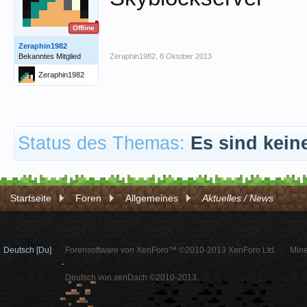
Offline
Zeraphin1982
Bekanntes Mitglied
Zeraphin1982
,
8 Oktober 2013
Zeraphin1982
Status des Themas:
Es sind kein
Startseite
Foren
Allgemeines
Aktuelles / News
Deutsch [Du]
Forensoftware von XenForo™ ©2010-2013 XenForo Ltd.
Mine
-
Deutsch von xenDach ©2010-2013