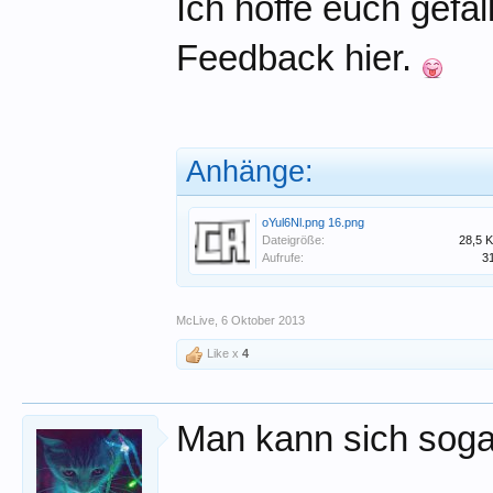
Ich hoffe euch gefa
Feedback hier.
Anhänge:
oYul6Nl.png 16.png
Dateigröße:
28,5 
Aufrufe:
3
McLive
,
6 Oktober 2013
Like x
4
Man kann sich sog