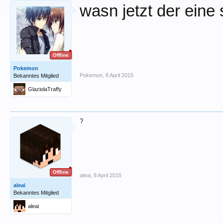
wasn jetzt der eine
Offline
Pokemon
Pokemon
,
8 April 2015
Bekanntes Mitglied
GlaziolaTraffy
?
Offline
aleai
,
8 April 2015
aleai
Bekanntes Mitglied
aleai