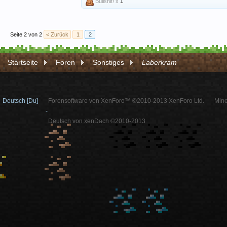
Bullshit! x
1
Seite 2 von 2
< Zurück
1
2
Startseite
Foren
Sonstiges
Laberkram
Deutsch [Du]
Forensoftware von XenForo™ ©2010-2013 XenForo Ltd.
Mine
-
Deutsch von xenDach ©2010-2013