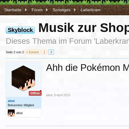
Startseite
Foren
Sonstiges
Laberkram
Musik zur Shop
Skyblock
Dieses Thema im Forum '
Laberkra
Seite 2 von 2
< Zurück
1
2
Ahh die Pokémon 
Offline
aleai
,
8 April 2015
aleai
Bekanntes Mitglied
aleai