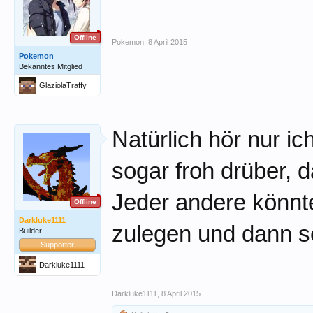
Offline
Pokemon
,
8 April 2015
Pokemon
Bekanntes Mitglied
GlaziolaTraffy
Natürlich hör nur i
sogar froh drüber, 
Jeder andere könnt
Offline
Darkluke1111
zulegen und dann s
Builder
Supporter
Darkluke1111
Darkluke1111
,
8 April 2015