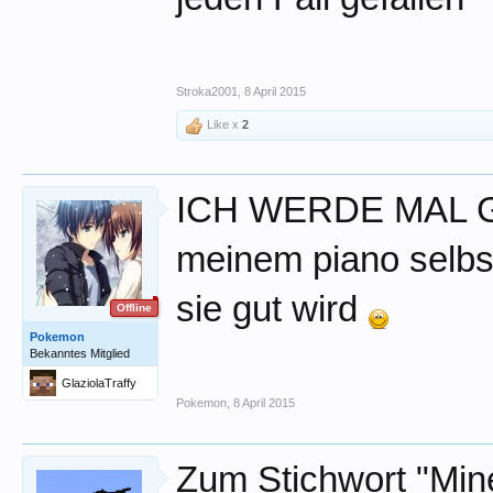
Stroka2001
,
8 April 2015
Like x
2
ICH WERDE MAL GU
meinem piano selbs
sie gut wird
Offline
Pokemon
Bekanntes Mitglied
GlaziolaTraffy
Pokemon
,
8 April 2015
Zum Stichwort "Mine