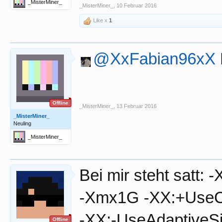
_MisterMiner_
_MisterMiner_
,
10 Februar 2016
Like x
1
@XxFabian96xX
Offline
_MisterMiner_
,
13 Februar 2016
_MisterMiner_
Neuling
_MisterMiner_
Bei mir steht satt:
-Xmx1G -XX:+Use
-XX:-UseAdaptiveS
Offline