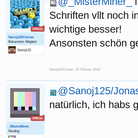
@_MisterMiner_
f
Schriften vllt noch
wichtige besser!
Offline
Sanoj125/Jonas
Ansonsten schön 
Bekanntes Mitglied
Sanoj125
Sanoj125/Jonas
,
10 Februar 2016
@Sanoj125/Jona
natürlich, ich habs
Offline
_MisterMiner_
Neuling