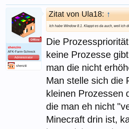
Zitat von Ula18:
↑
Ich habe Window 8.1. Klappt es da auch, weil ich die
Die Prozessprioritä
Offline
shenziro
keine Prozesse gibt,
AFK-Farm-Schreck
Administrator
man die nicht erhöh
shenziii
Man stelle sich die
kleinen Prozessen 
die man eh nicht "v
Minecraft drin ist, 