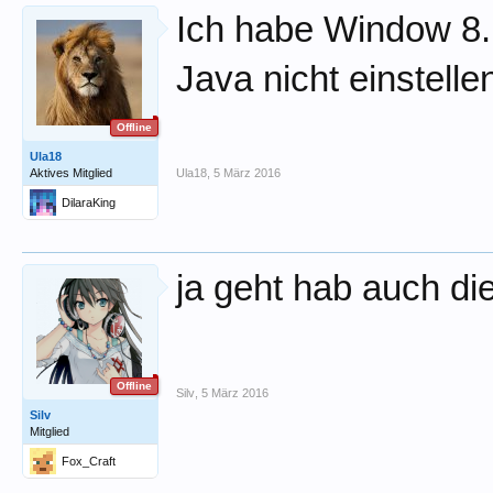
Ich habe Window 8.1.
Java nicht einstelle
Offline
Ula18
Aktives Mitglied
Ula18
,
5 März 2016
DilaraKing
ja geht hab auch die
Offline
Silv
,
5 März 2016
Silv
Mitglied
Fox_Craft