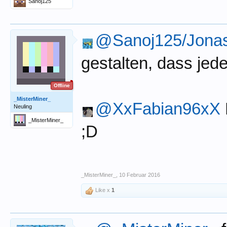
Sanoj125
@Sanoj125/Jona
gestalten, dass jed
Offline
_MisterMiner_
@XxFabian96xX
Neuling
_MisterMiner_
;D
_MisterMiner_
,
10 Februar 2016
Like x
1