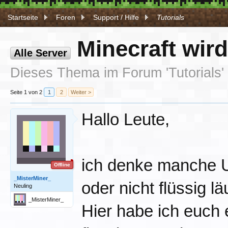
Startseite
Foren
Support / Hilfe
Tutorials
Minecraft wird
Alle Server
Dieses Thema im Forum '
Tutorials
Seite 1 von 2
1
2
Weiter >
Hallo Leute,
ich denke manche U
Offline
_MisterMiner_
oder nicht flüssig läu
Neuling
_MisterMiner_
Hier habe ich euch e