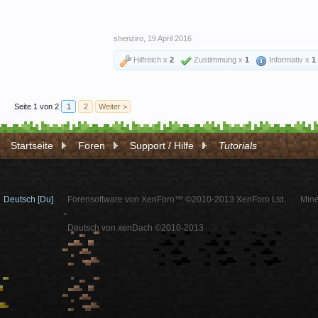
shenziro
,
19 April 2016
Hilfreich x
2
Zustimmung x
1
Informativ x
1
Seite 1 von 2
1
2
Weiter >
Startseite
Foren
Support / Hilfe
Tutorials
Deutsch [Du]
Forensoftware von XenForo™ ©2010-2013 XenForo Ltd.
Mine
-
Deutsch von xenDach ©2010-2013