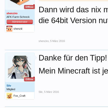
Dann wird das nix m
Offline
shenziro
AFK-Farm-Schreck
die 64bit Version nu
Administrator
shenziii
shenziro
,
5 März 2016
Danke für den Tipp!
Mein Minecraft ist j
Offline
Silv
Mitglied
Silv
,
5 März 2016
Fox_Craft