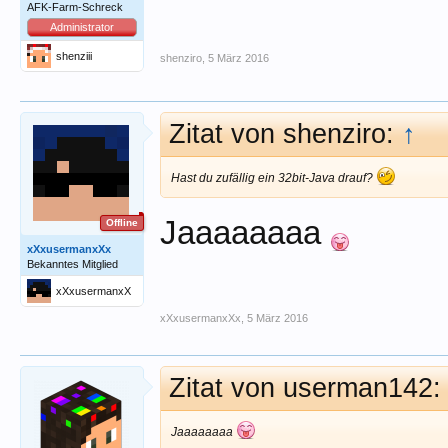
AFK-Farm-Schreck
Administrator
shenziii
shenziro
,
5 März 2016
Zitat von shenziro:
↑
Hast du zufällig ein 32bit-Java drauf?
Jaaaaaaaa
Offline
xXxusermanxXx
Bekanntes Mitglied
xXxusermanxX
x
xXxusermanxXx
,
5 März 2016
Zitat von userman142
Jaaaaaaaa