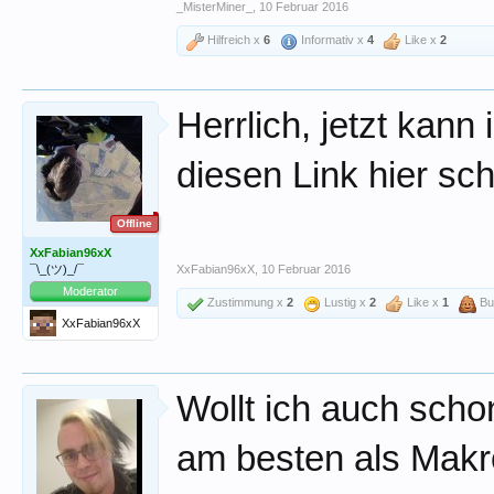
_MisterMiner_
,
10 Februar 2016
Hilfreich x
6
Informativ x
4
Like x
2
Herrlich, jetzt kann
diesen Link hier sc
Offline
XxFabian96xX
¯\_(ツ)_/¯
XxFabian96xX
,
10 Februar 2016
Moderator
Zustimmung x
2
Lustig x
2
Like x
1
Bul
XxFabian96xX
Wollt ich auch scho
am besten als Makr