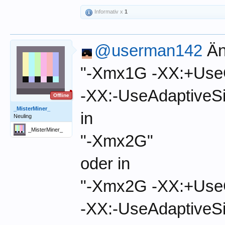
Informativ x
1
@userman142
Än
"-Xmx1G -XX:+Us
-XX:-UseAdaptiveS
Offline
_MisterMiner_
in
Neuling
_MisterMiner_
"-Xmx2G"
oder in
"-Xmx2G -XX:+Us
-XX:-UseAdaptiveS