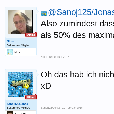
@Sanoj125/Jona
Also zumindest dass
als 50% des maxima
Offline
Nlost
Bekanntes Mitglied
Nlosto
Nlost
,
10 Februar 2016
Oh das hab ich nich
xD
Offline
Sanoj125/Jonas
Bekanntes Mitglied
Sanoj125/Jonas
,
10 Februar 2016