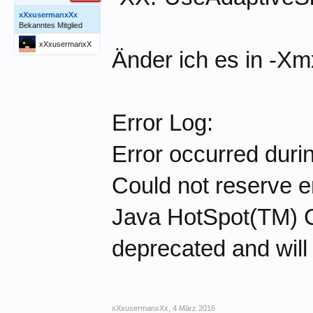
xXxusermanxXx
Bekanntes Mitglied
xXxusermanxX
Änder ich es in -Xm
x
Error Log:
Error occurred durin
Could not reserve 
Java HotSpot(TM) C
deprecated and will 
xXxusermanxXx
,
4 März 2016