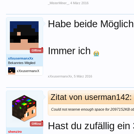
_MisterMiner_
,
4 März 2016
Habe beide Möglichk
Immer ich
Offline
xXxusermanxXx
Bekanntes Mitglied
xXxusermanxX
x
xXxusermanxXx
,
5 März 2016
Zitat von userman142
Could not reserve enough space for 2097152KB ob
Hast du zufällig ein
Offline
shenziro