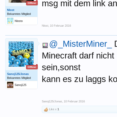
msg mit dem link a
Offline
Nlost
Bekanntes Mitglied
Nlosto
Nlost
,
10 Februar 2016
@_MisterMiner_
D
Minecraft darf nich
sein,sonst
Offline
Sanoj125/Jonas
kann es zu laggs 
Bekanntes Mitglied
Sanoj125
Sanoj125/Jonas
,
10 Februar 2016
Like x
1