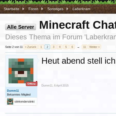
Startseite
Foren
Sonstiges
Laberkram
Minecraft Cha
Alle Server
Dieses Thema im Forum '
Laberkra
Seite 2 von 11
< Zurück
1
2
3
4
5
6
→
11
Weiter >
Heut abend stell i
Offline
Dumm11
,
6 April 2015
Dumm11
Bekanntes Mitglied
stinkenderstinkt