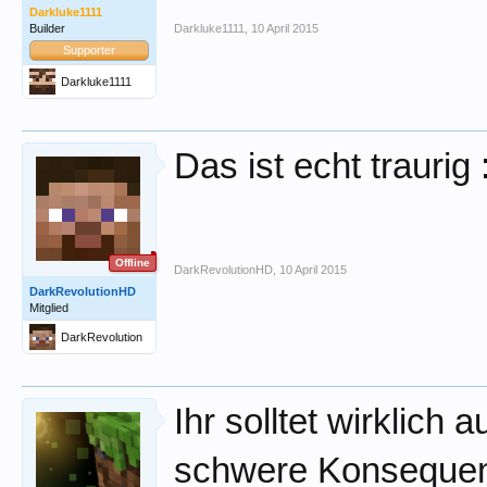
Darkluke1111
Builder
Darkluke1111
,
10 April 2015
Supporter
Darkluke1111
Das ist echt traurig 
Offline
DarkRevolutionHD
,
10 April 2015
DarkRevolutionHD
Mitglied
DarkRevolution
HD
Ihr solltet wirklich
schwere Konsequen