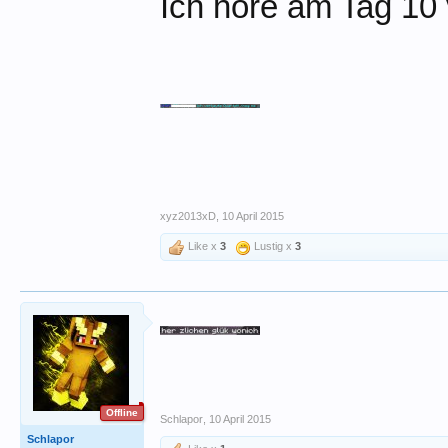
Ich höre am Tag 10 
xyz2013xD
,
10 April 2015
Like x
3
Lustig x
3
Offline
Schlapor
,
10 April 2015
Schlapor