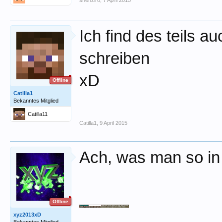
shenziro
,
7 April 2015
Ich find des teils a
schreiben
xD
Offline
Catilla1
Bekanntes Mitglied
Catilla11
Catilla1
,
9 April 2015
Ach, was man so in
Offline
xyz2013xD