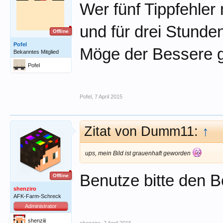
Wer fünf Tippfehler m
und für drei Stunde
Offline
Pofel
Möge der Bessere g
Bekanntes Mitglied
Pofel
Pofel
,
7 April 2015
Zitat von Dumm11:
↑
ups, mein Bild ist grauenhaft geworden
Benutze bitte den B
Offline
shenziro
AFK-Farm-Schreck
Administrator
shenziii