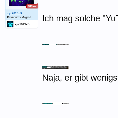
Offline
xyz2013xD
Ich mag solche "YuT
Bekanntes Mitglied
xyz2013xD
Naja, er gibt wenig