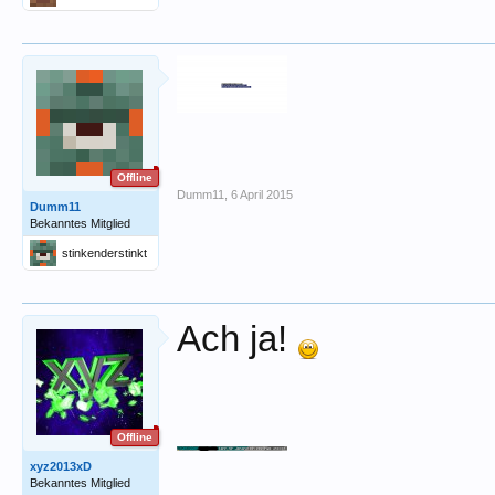
Offline
Dumm11
,
6 April 2015
Dumm11
Bekanntes Mitglied
stinkenderstinkt
Ach ja!
Offline
xyz2013xD
Bekanntes Mitglied