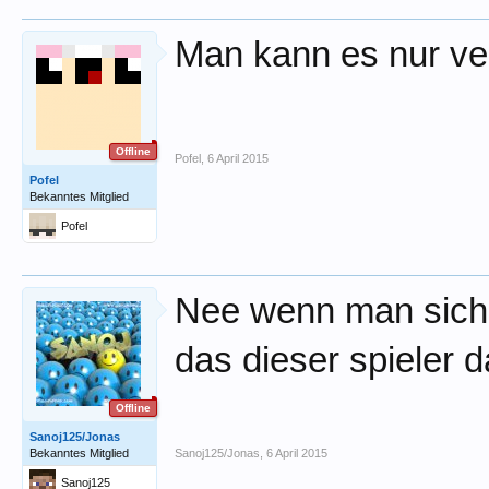
Man kann es nur ve
Offline
Pofel
,
6 April 2015
Pofel
Bekanntes Mitglied
Pofel
Nee wenn man sich d
das dieser spieler 
Offline
Sanoj125/Jonas
Bekanntes Mitglied
Sanoj125/Jonas
,
6 April 2015
Sanoj125