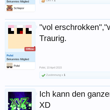
Like x
1
Bekanntes Mitglied
Schlapor
''vol erschrokken'','
Traurig.
Offline
Pofel
Bekanntes Mitglied
Pofel
Pofel
,
10 April 2015
Zustimmung x
1
Ich kann den ganzen
XD