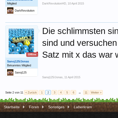
Mitglied
DarkRevolutionHD
,
10 April 2015
DarkRevolution
HD
Die schlimmsten sin
sind und versuchen 
Satz mit x das war w
Offline
Sanoj125/Jonas
Bekanntes Mitglied
Sanoj125
Sanoj125/Jonas
,
11 April 2015
Seite 2 von 11
< Zurück
1
2
3
4
5
6
→
11
Weiter >
Startseite
Foren
Sonstiges
Laberkram