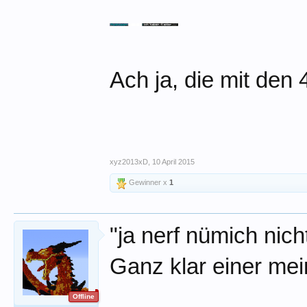
Ach ja, die mit den 
xyz2013xD
,
10 April 2015
Gewinner x
1
"ja nerf nümich nich
Ganz klar einer mein
Offline