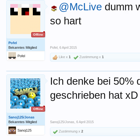
@McLive
dumm wie
so hart
Offline
Pofel
Bekanntes Mitglied
Pofel
,
6 April 2015
Pofel
Like x
1
Zustimmung x
1
Ich denke bei 50% d
geschrieben hat xD
Offline
Sanoj125/Jonas
Bekanntes Mitglied
Sanoj125/Jonas
,
6 April 2015
Sanoj125
Zustimmung x
2