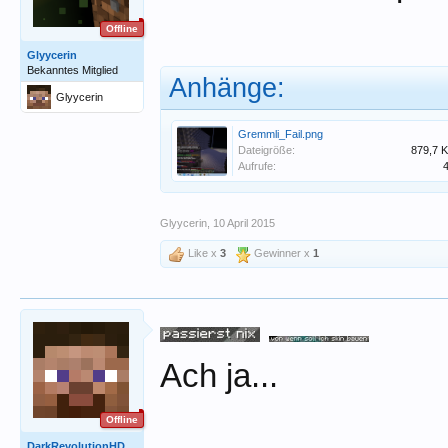
Offline
Glyycerin
Bekanntes Mitglied
Anhänge:
Glyycerin
Gremmli_Fail.png
Dateigröße:
879,7 
Aufrufe:
Glyycerin
,
10 April 2015
Like x
3
Gewinner x
1
Ach ja...
Offline
DarkRevolutionHD