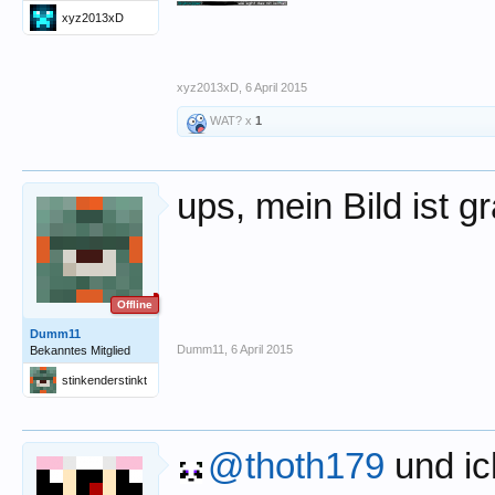
xyz2013xD
xyz2013xD
,
6 April 2015
WAT? x
1
ups, mein Bild ist 
Offline
Dumm11
Dumm11
,
6 April 2015
Bekanntes Mitglied
stinkenderstinkt
@thoth179
und ich