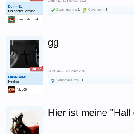
Dumm11
,
12 Februar 2015
Dumm11
Zustimmung x
1
Gewinner x
1
Bekanntes Mitglied
stinkenderstinkt
gg
Offline
SkinNico69
,
28 März 2015
SkinNico69
Grammar Nazi x
1
Neuling
Nico69
Hier ist meine "Hal