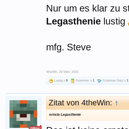
Nur um es klar zu s
Legasthenie
lustig
mfg. Steve
4theWin
,
28 März 2015
Lustig x
8
Gewinner x
1
Grammar Nazi x
1
Zitat von 4theWin:
↑
ernste
Legasthenie
Offline