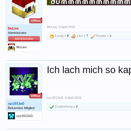
Offline
McLive
,
5 April 2015
McLive
Administrator
Lustig x
8
Like x
7
Kreativ x
1
Administrator
McLive
Ich lach mich so ka
Offline
xyz2013xD
,
6 April 2015
xyz2013xD
Zustimmung x
2
Bekanntes Mitglied
xyz2013xD