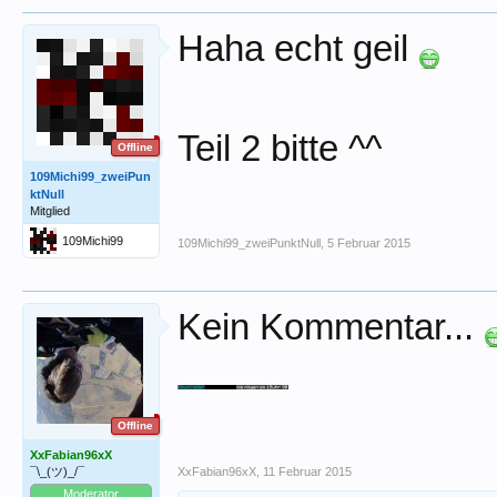
Haha echt geil
Teil 2 bitte ^^
Offline
109Michi99_zweiPun
ktNull
Mitglied
109Michi99
109Michi99_zweiPunktNull
,
5 Februar 2015
Kein Kommentar...
Offline
XxFabian96xX
¯\_(ツ)_/¯
XxFabian96xX
,
11 Februar 2015
Moderator