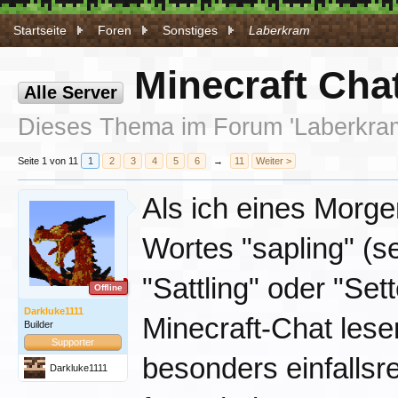
Startseite
Foren
Sonstiges
Laberkram
Minecraft Cha
Alle Server
Dieses Thema im Forum '
Laberkra
Seite 1 von 11
1
2
3
4
5
6
→
11
Weiter >
Als ich eines Morge
Wortes "sapling" (s
"Sattling" oder "Se
Offline
Darkluke1111
Minecraft-Chat lese
Builder
Supporter
besonders einfallsr
Darkluke1111