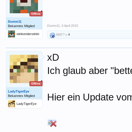
Offline
Dumm11
Dumm11
,
6 April 2015
Bekanntes Mitglied
stinkenderstinkt
WAT? x
4
xD
Ich glaub aber "bette
Offline
LadyTigerEye
Hier ein Update vo
Bekanntes Mitglied
LadyTigerEye