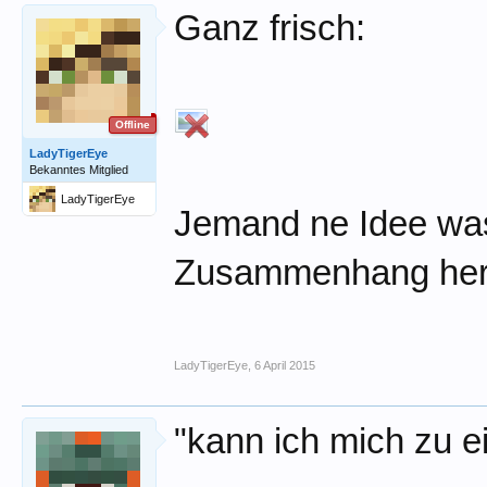
Ganz frisch:
Offline
LadyTigerEye
Bekanntes Mitglied
LadyTigerEye
Jemand ne Idee was
Zusammenhang her..
LadyTigerEye
,
6 April 2015
"kann ich mich zu ein