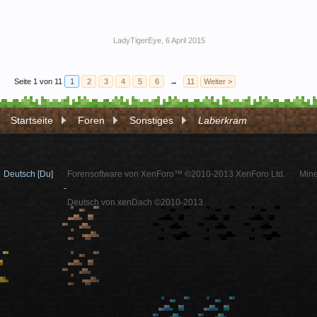
LadyTigerEye
,
6 April 2015
Seite 1 von 11
1
2
3
4
5
6
→
11
Weiter >
Startseite
Foren
Sonstiges
Laberkram
Deutsch [Du]
Forensoftware von XenForo™ ©2010-2013 XenForo Ltd.
Mine
-
Deutsch von xenDach ©2010-2013