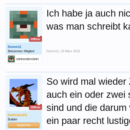
Ich habe ja auch ni
was man schreibt k
Offline
Dumm11
Bekanntes Mitglied
Dumm11
,
29 März 2015
stinkenderstinkt
So wird mal wieder 
auch ein oder zwei 
sind und die darum v
Offline
Darkluke1111
ein paar recht lusti
Builder
Supporter