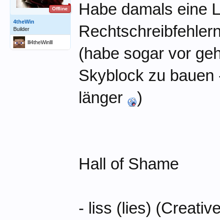
Habe damals eine Li
Offline
4theWin
Rechtschreibfehlern
Builder
lll4theWinlll
(habe sogar vor geh
Skyblock zu bauen -
länger
)
Hall of Shame
- liss (lies) (Creativ