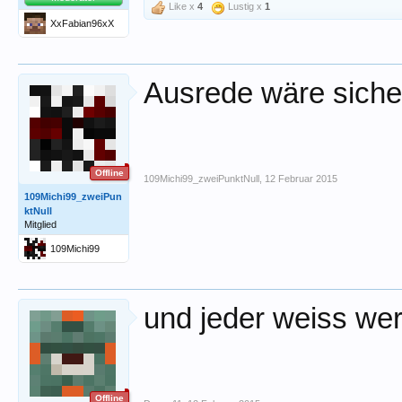
Like x
4
Lustig x
1
XxFabian96xX
Ausrede wäre siche
Offline
109Michi99_zweiPunktNull
,
12 Februar 2015
109Michi99_zweiPun
ktNull
Mitglied
109Michi99
und jeder weiss wer
Offline