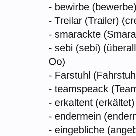
- bewirbe (bewerbe)
- Treilar (Trailer) (c
- smarackte (Smara
- sebi (sebi) (übera
Oo)
- Farstuhl (Fahrstuh
- teamspeack (Tea
- erkaltent (erkältet)
- endermein (enderm
- eingebliche (angeb