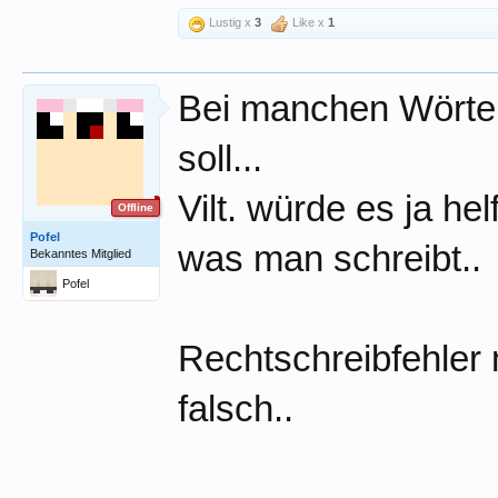
Lustig x
3
Like x
1
Bei manchen Wörte
soll...
Vilt. würde es ja he
Offline
Pofel
was man schreibt..
Bekanntes Mitglied
Pofel
Rechtschreibfehler 
falsch..