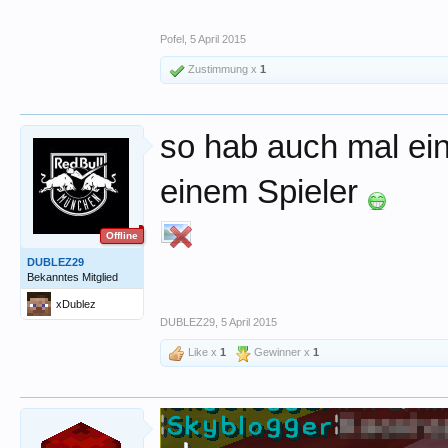
Pofel
,
5 April 2015
Zustimmung x
1
so hab auch mal ei
einem Spieler
Offline
DUBLEZ29
Bekanntes Mitglied
xDublez
DUBLEZ29
,
5 April 2015
Like x
1
Gewinner x
1