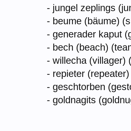
- jungel zeplings (j
- beume (bäume) (s
- generader kaput (
- bech (beach) (te
- willecha (villager) 
- repieter (repeater)
- geschtorben (gest
- goldnagits (goldnu