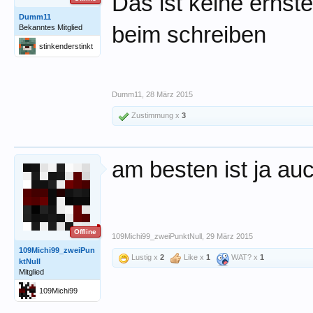
Das ist keine ernst
Dumm11
beim schreiben
Bekanntes Mitglied
stinkenderstinkt
Dumm11
,
28 März 2015
Zustimmung x
3
am besten ist ja au
Offline
109Michi99_zweiPunktNull
,
29 März 2015
109Michi99_zweiPun
Lustig x
2
Like x
1
WAT? x
1
ktNull
Mitglied
109Michi99