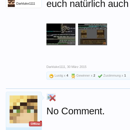
euch natürlich auch 
Darkluke1111
Darkluke1111
,
30 März 2015
Lustig x
4
Gewinner x
2
Zustimmung x
1
No Comment.
Offline