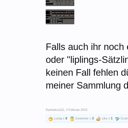
Falls auch ihr noch
oder "liplings-Sätz
keinen Fall fehlen d
meiner Sammlung da
Darkluke1111
,
3 Februar 2015
Lustig x
8
Gewinner x
3
Like x
1
Gram