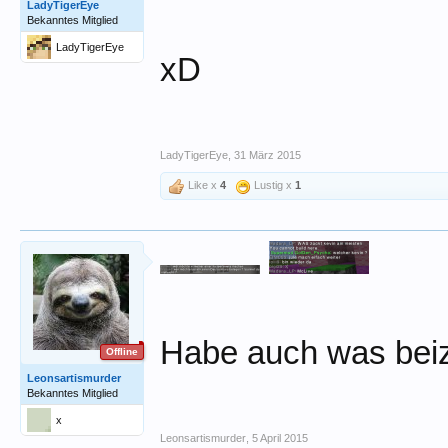
LadyTigerEye
Bekanntes Mitglied
LadyTigerEye
xD
LadyTigerEye
,
31 März 2015
Like x
4
Lustig x
1
Habe auch was bei
Offline
Leonsartismurder
Bekanntes Mitglied
x
Leonsartismurder
,
5 April 2015