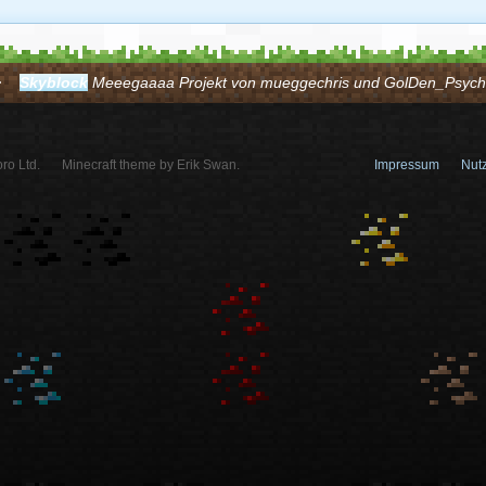
Skyblock
Meeegaaaa Projekt von mueggechris und GolDen_Psyc
ro Ltd.
Minecraft theme by Erik Swan.
Impressum
Nut