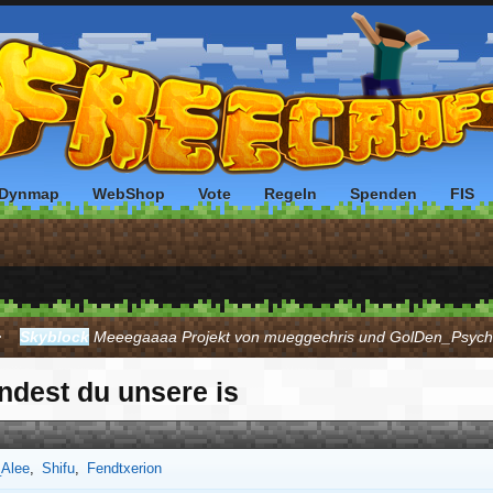
Dynmap
WebShop
Vote
Regeln
Spenden
FIS
Skyblock
Meeegaaaa Projekt von mueggechris und GolDen_Psyc
ndest du unsere is
_Alee
Shifu
Fendtxerion