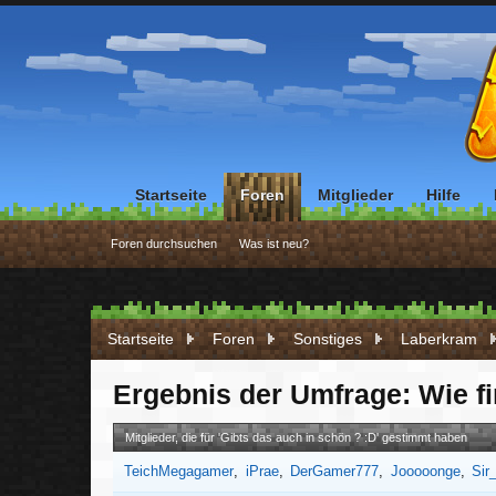
Startseite
Foren
Mitglieder
Hilfe
Foren durchsuchen
Was ist neu?
Startseite
Foren
Sonstiges
Laberkram
Ergebnis der Umfrage: Wie fi
Mitglieder, die für 'Gibts das auch in schön ? :D' gestimmt haben
TeichMegagamer
iPrae
DerGamer777
Jooooonge
Sir