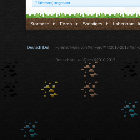
7 Stimme(n) insgesamt.
Startseite
Foren
Sonstiges
Laberkram
Deutsch [Du]
Forensoftware von XenForo™ ©2010-2013 XenFo
-
Deutsch von xenDach ©2010-2013