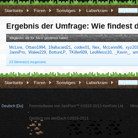
Startseite
Foren
Sonstiges
Laberkram
Skyblock
Ergebnis der Umfrage: Wie findest 
Mitglieder, die für 'Nice' gestimmt haben
McLive
Ottaro1994
19allucard21
codex01
Nex
McLenni96
xyz20
JanniPro
Walee229
BottunLP
TKiller609
LeoMessi10
_Kevin_
am
23 Stimme(n) insgesamt.
Startseite
Foren
Sonstiges
Laberkram
Skyblock
Deutsch [Du]
Forensoftware von XenForo™ ©2010-2013 XenForo Ltd.
Mine
-
Deutsch von xenDach ©2010-2013