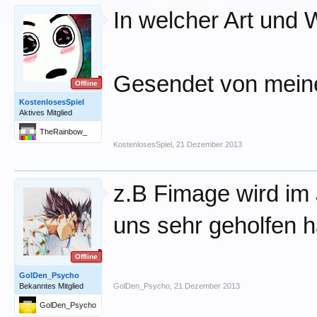
In welcher Art und
Gesendet von mein
Offline
KostenlosesSpiel
Aktives Mitglied
TheRainbow_
KostenlosesSpiel
,
21 Dezember 2013
z.B Fimage wird im
uns sehr geholfen h
Offline
GolDen_Psycho
Bekanntes Mitglied
GolDen_Psycho
,
21 Dezember 2013
GolDen_Psycho