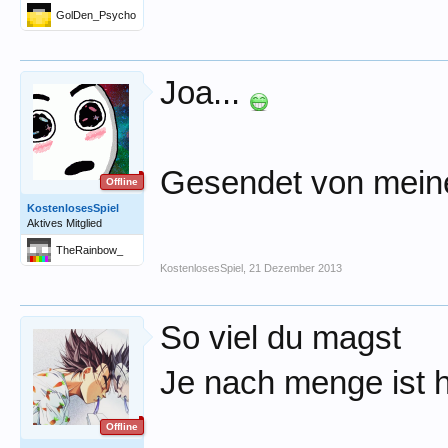
GolDen_Psycho
Joa...
Gesendet von mein
Offline
KostenlosesSpiel
Aktives Mitglied
TheRainbow_
KostenlosesSpiel
,
21 Dezember 2013
So viel du magst
Je nach menge ist h
Offline