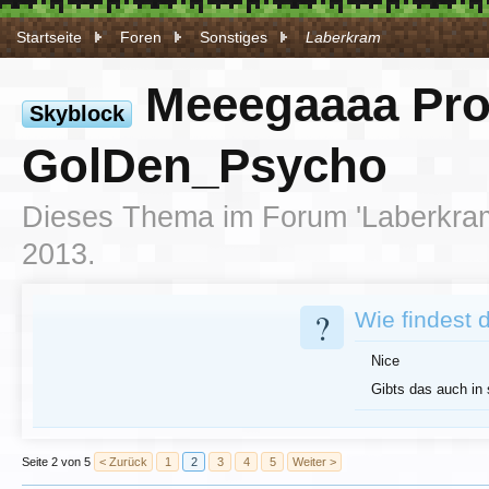
Startseite
Foren
Sonstiges
Laberkram
Meeegaaaa Pro
Skyblock
GolDen_Psycho
Dieses Thema im Forum '
Laberkra
2013
.
?
Wie findest 
Nice
Gibts das auch in
Seite 2 von 5
< Zurück
1
2
3
4
5
Weiter >