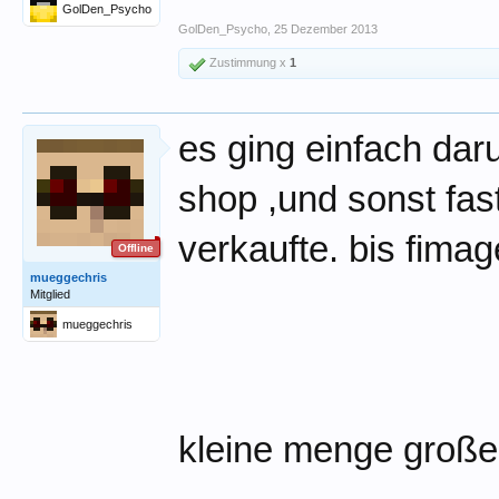
GolDen_Psycho
GolDen_Psycho
,
25 Dezember 2013
Zustimmung x
1
es ging einfach dar
shop ,und sonst fas
verkaufte. bis fima
Offline
mueggechris
Mitglied
mueggechris
kleine menge große