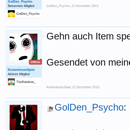
GolDen_Psycho
Bekanntes Mitglied
GolDen_Psycho
,
21 Dezember 2013
GolDen_Psycho
Gehn auch Item sp
Gesendet von mein
Offline
KostenlosesSpiel
Aktives Mitglied
TheRainbow_
KostenlosesSpiel
,
21 Dezember 2013
GolDen_Psycho
: