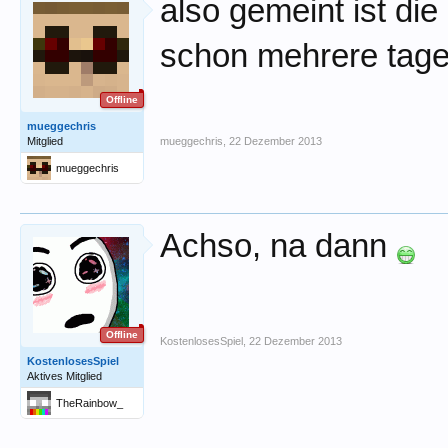
also gemeint ist di
schon mehrere tag
Offline
mueggechris
Mitglied
mueggechris
,
22 Dezember 2013
mueggechris
Achso, na dann
Offline
KostenlosesSpiel
,
22 Dezember 2013
KostenlosesSpiel
Aktives Mitglied
TheRainbow_