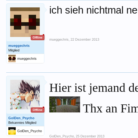
ich sieh nichtmal ne
Offline
mueggechris
,
22 Dezember 2013
mueggechris
Mitglied
mueggechris
Hier ist jemand d
Thx an Fi
Offline
GolDen_Psycho
Bekanntes Mitglied
GolDen_Psycho
GolDen_Psycho
,
25 Dezember 2013