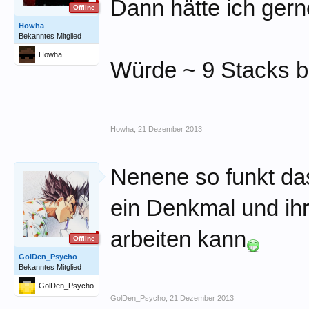
Dann hätte ich ger
Offline
Howha
Bekanntes Mitglied
Howha
Würde ~ 9 Stacks be
Howha
,
21 Dezember 2013
Nenene so funkt das
ein Denkmal und ihr
arbeiten kann
Offline
GolDen_Psycho
Bekanntes Mitglied
GolDen_Psycho
GolDen_Psycho
,
21 Dezember 2013