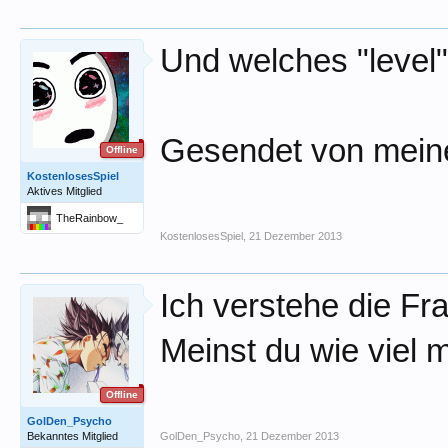
Und welches "level
Gesendet von mein
Offline
KostenlosesSpiel
Aktives Mitglied
TheRainbow_
KostenlosesSpiel
,
21 Dezember 2013
Ich verstehe die Fr
Meinst du wie viel 
Offline
GolDen_Psycho
Bekanntes Mitglied
GolDen_Psycho
,
21 Dezember 2013