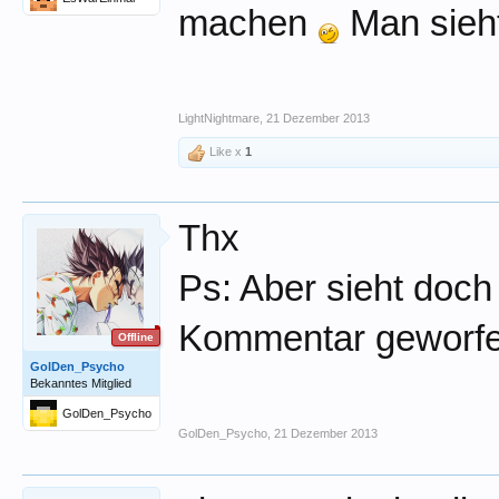
machen
Man sieh
LightNightmare
,
21 Dezember 2013
Like x
1
Thx
Ps: Aber sieht doch
Kommentar geworfe
Offline
GolDen_Psycho
Bekanntes Mitglied
GolDen_Psycho
GolDen_Psycho
,
21 Dezember 2013