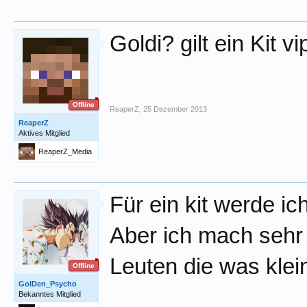
Goldi? gilt ein Kit 
Offline
ReaperZ
,
25 Dezember 2013
ReaperZ
Aktives Mitglied
ReaperZ_Media
Für ein kit werde ic
Aber ich mach sehr
Leuten die was kle
Offline
GolDen_Psycho
Bekanntes Mitglied