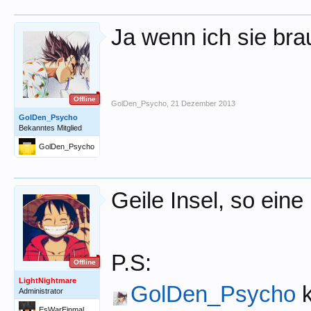
Ja wenn ich sie br
Offline
GolDen_Psycho
,
21 Dezember 2013
GolDen_Psycho
Bekanntes Mitglied
GolDen_Psycho
Geile Insel, so eine
P.S:
Offline
LightNightmare
GolDen_Psycho
k
Administrator
EsWarEinmal