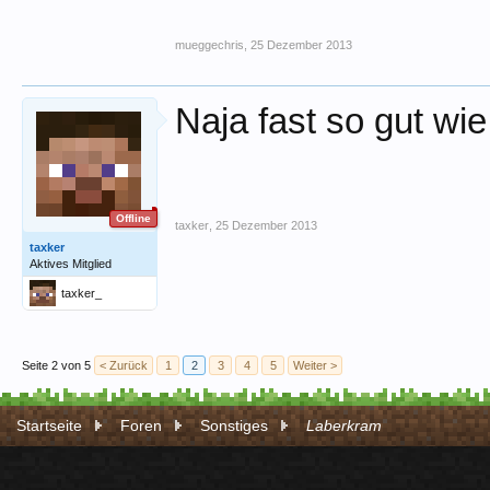
mueggechris
,
25 Dezember 2013
Naja fast so gut wi
Offline
taxker
,
25 Dezember 2013
taxker
Aktives Mitglied
taxker_
Seite 2 von 5
< Zurück
1
2
3
4
5
Weiter >
Startseite
Foren
Sonstiges
Laberkram