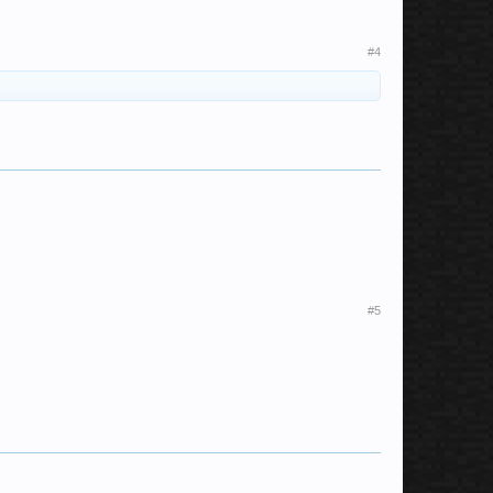
#4
#5