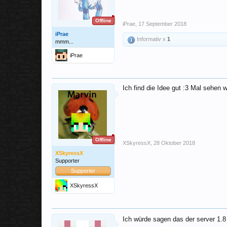
Offline
iPrae
,
17 September 2018
iPrae
Informativ x
1
mmm...
iPrae
Ich find die Idee gut :3 Mal sehen 
Offline
XSkyressX
,
28 Oktober 2018
XSkyressX
Supporter
Supporter
XSkyressX
Ich würde sagen das der server 1.8 i