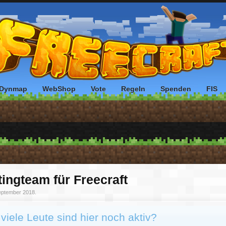
Dynmap
WebShop
Vote
Regeln
Spenden
FIS
tingteam für Freecraft
eptember 2018
.
viele Leute sind hier noch aktiv?