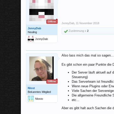
Offline
JxnnyDab
,
11 November 2018
JxnnyDab
Zustimmung x
2
Neuling
JxnnyDab
Also lass mich das mal so sagen...
Es gibt schon ein paar Punkte die 
Der Server läuft aktuell auf
Steuerung)
Das Serverteam ist freundli
Offline
Wenn neue Plugins oder Erwe
Nlost
Viele Sachen der Servereige
Bekanntes Mitglied
Die allgemeine Freundliche
Nlosto
etc...
Aber es gibt halt auch Sachen die