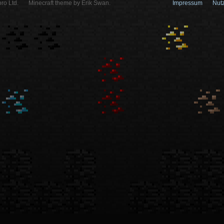
ro Ltd.
Minecraft theme by Erik Swan.
Impressum
Nut