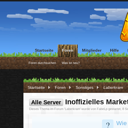
Startseite
Foren
Mitglieder
Hilfe
Foren durchsuchen
Was ist neu?
Startseite
Foren
Sonstiges
Laberkram
Inoffizielles Marke
Alle Server
Dieses Thema im Forum '
Laberkram
' wurde von
FabeLp
gestartet,
8 S
?
Wie 