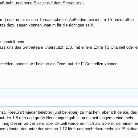
paß habt, und neue Spieler auf dem Server wollt.
rot) oder unter diesen Thread schreibt. Außerdem bin ich im TS anzutreffen.
Sätze dazu sagen können, warum ihr die richtigen seid.
m handelt nein.
, dass uns das Serverteam unterstützt, z.B. mit einem Extra TS Channel ode
.
e melden, sodass wir bald so ein Team auf die Füße stellen können!
st, FreeCraft wieder belebter (und beliebter) zu machen, aber ich denke, das
uf der 1.8 rum und große Neuerungen gab es auch seit langem keine mehr.
ch mag diesen Server sehr, aber aktuell würde es mich als Spieler, der einen 
en könnte, der unter der Version 1.12 läuft und noch dazu mehr als 15 aktive