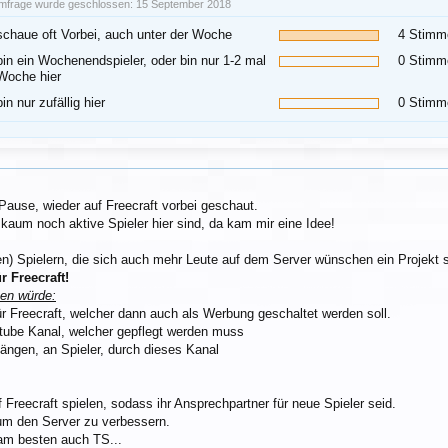
mfrage wurde geschlossen: 15 September 2018
schaue oft Vorbei, auch unter der Woche
4 Stimm
bin ein Wochenendspieler, oder bin nur 1-2 mal
0 Stimm
Woche hier
bin nur zufällig hier
0 Stimm
 Pause, wieder auf Freecraft vorbei geschaut.
 kaum noch aktive Spieler hier sind, da kam mir eine Idee!
en) Spielern, die sich auch mehr Leute auf dem Server wünschen ein Projekt s
r Freecraft!
en würde:
 für Freecraft, welcher dann auch als Werbung geschaltet werden soll.
utube Kanal, welcher gepflegt werden muss
ngen, an Spieler, durch dieses Kanal
auf Freecraft spielen, sodass ihr Ansprechpartner für neue Spieler seid.
, um den Server zu verbessern.
 am besten auch TS...