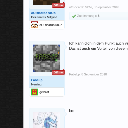
Offline
oORicardo7dOo
,
8 September 2018
oORicardo7dOo
Zustimmung x
3
Bekanntes Mitglied
oORicardo7dOo
Ich kann dich in dem Punkt auch ve
Das ist auch ein Vorteil von diesem 
Offline
FabeLp
,
8 September 2018
FabeLp
Neuling
gelbrot
hm