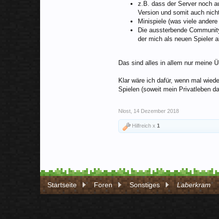
z.B. dass der Server noch auf
Version und somit auch nicht
Minispiele (was viele andere
Die aussterbende Community 
der mich als neuen Spieler 
Das sind alles in allem nur meine
Klar wäre ich dafür, wenn mal wied
Spielen (soweit mein Privatleben da
Nlost
,
14 Dezember 2018
Hilfreich x
1
Startseite
Foren
Sonstiges
Laberkram