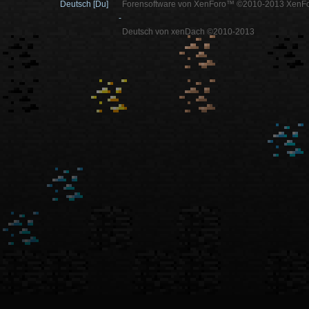
Deutsch [Du]
Forensoftware von XenForo™ ©2010-2013 XenFo
-
Deutsch von xenDach ©2010-2013