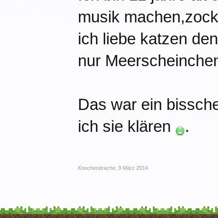
musik machen,zocke
ich liebe katzen de
nur Meerscheinchen
Das war ein bissch
ich sie klären
.
Knochendrache
,
9 März 2014