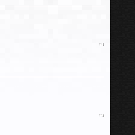
#41
#42