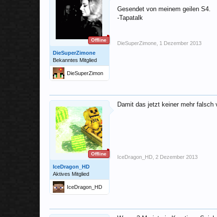
Gesendet von meinem geilen S4.
-Tapatalk
Offline
DieSuperZimone
,
1 Dezember 2013
DieSuperZimone
Bekanntes Mitglied
DieSuperZimon
e
Damit das jetzt keiner mehr falsch 
Offline
IceDragon_HD
,
2 Dezember 2013
IceDragon_HD
Aktives Mitglied
IceDragon_HD