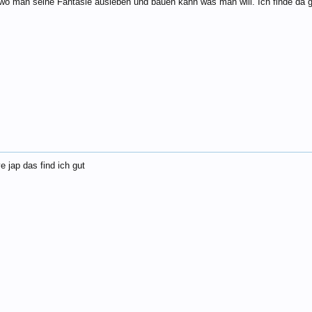
wo man seine Fantasie ausleben und bauen kann was man will. Ich finde da gi
 jap das find ich gut