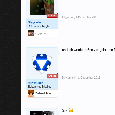
Offline
Glyycerin
,
1 Dezember 2013
Glyycerin
Bekanntes Mitglied
Glyycerin
und ich werde außen vor gelassen D
Offline
MrHemanik
,
1 Dezember 2013
MrHemanik
Bekanntes Mitglied
DeletedUser
Sry