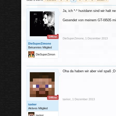
Ja, ich *-* hustdann sind wir halt 
Gesendet von meinem GT-I9505 mit
Offline
DieSuperZimone
,
1 Dezember 2013
DieSuperZimone
Bekanntes Mitglied
DieSuperZimon
e
Oha da haben wir aber viel spaß ;D
Offline
taxker
,
1 Dezember 2013
taxker
Aktives Mitglied
taxker_