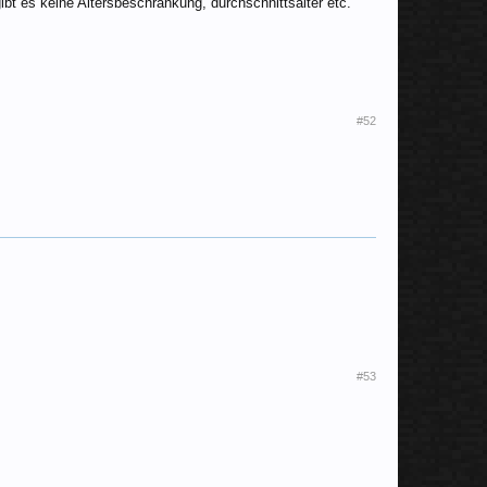
bt es keine Altersbeschränkung, durchschnittsalter etc.
#52
#53