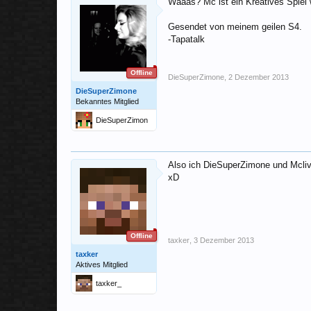
Waaas? Mc ist ein Kreatives Spiel 
Gesendet von meinem geilen S4.
-Tapatalk
Offline
DieSuperZimone
,
2 Dezember 2013
DieSuperZimone
Bekanntes Mitglied
DieSuperZimon
e
Also ich DieSuperZimone und Mclive
xD
Offline
taxker
,
3 Dezember 2013
taxker
Aktives Mitglied
taxker_