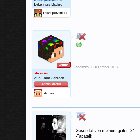
Bekanntes Mitglied
DieSuperZimon
e
Offline
shenziro
,
1 Dezember 2013
shenziro
AFK-Farm-Schreck
Administrator
shenziii
Gesendet von meinem geilen S4.
-Tapatalk