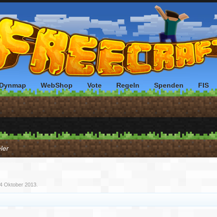
Dynmap
WebShop
Vote
Regeln
Spenden
FIS
ler
4 Oktober 2013
.