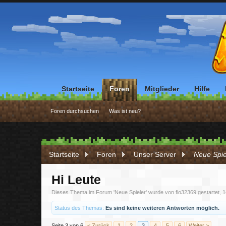
Startseite
Foren
Mitglieder
Hilfe
Foren durchsuchen
Was ist neu?
Startseite
Foren
Unser Server
Neue Spie
Hi Leute
Dieses Thema im Forum '
Neue Spieler
' wurde von
flo32369
gestartet,
1
Status des Themas:
Es sind keine weiteren Antworten möglich.
Seite 3 von 6
< Zurück
1
2
3
4
5
6
Weiter >