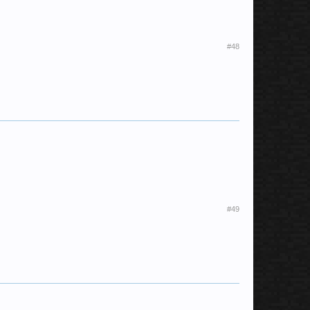
#48
#49