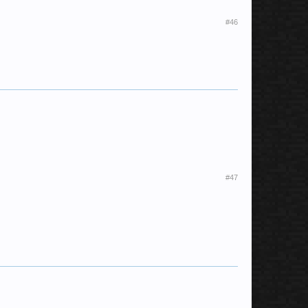
#46
#47