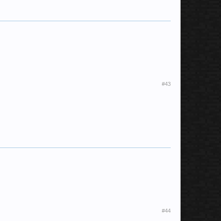
#43
#44