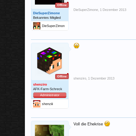
Offline
DieSuperZimone
,
1 Dezember 2013
DieSuperZimone
Bekanntes Mitglied
DieSuperZimon
e
Offline
shenziro
,
1 Dezember 2013
shenziro
AFK-Farm-Schreck
Administrator
shenziii
Voll die Ehekrise