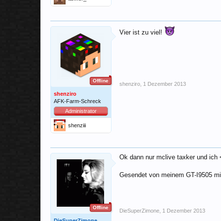
Vier ist zu viel!
Offline
shenziro
,
1 Dezember 2013
shenziro
AFK-Farm-Schreck
Administrator
shenziii
Ok dann nur mclive taxker und ich 
Gesendet von meinem GT-I9505 mit
Offline
DieSuperZimone
,
1 Dezember 2013
DieSuperZimone