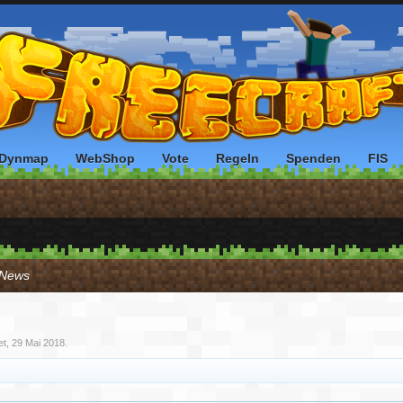
Dynmap
WebShop
Vote
Regeln
Spenden
FIS
/ News
et,
29 Mai 2018
.