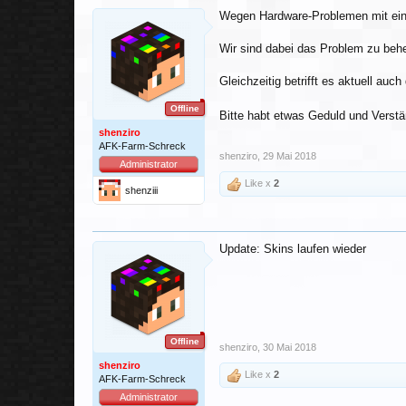
Wegen Hardware-Problemen mit einem
Wir sind dabei das Problem zu behe
Gleichzeitig betrifft es aktuell auch
Offline
Bitte habt etwas Geduld und Verst
shenziro
AFK-Farm-Schreck
shenziro
,
29 Mai 2018
Administrator
Like x
2
shenziii
Update: Skins laufen wieder
Offline
shenziro
,
30 Mai 2018
shenziro
Like x
2
AFK-Farm-Schreck
Administrator