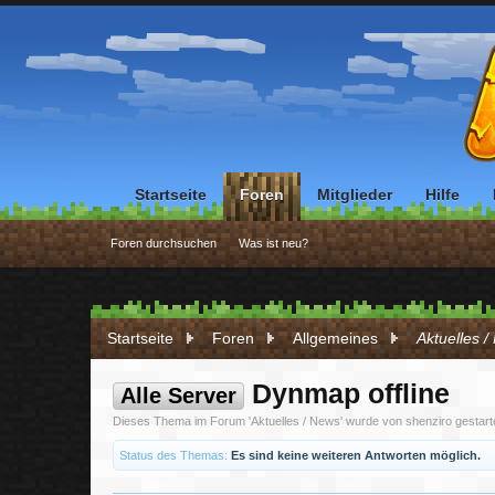
Startseite
Foren
Mitglieder
Hilfe
Foren durchsuchen
Was ist neu?
Startseite
Foren
Allgemeines
Aktuelles 
Dynmap offline
Alle Server
Dieses Thema im Forum '
Aktuelles / News
' wurde von
shenziro
gestart
Status des Themas:
Es sind keine weiteren Antworten möglich.