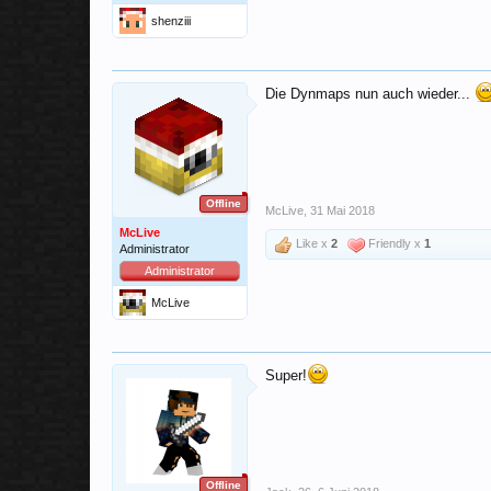
shenziii
Die Dynmaps nun auch wieder...
Offline
McLive
,
31 Mai 2018
McLive
Like x
2
Friendly x
1
Administrator
Administrator
McLive
Super!
Offline