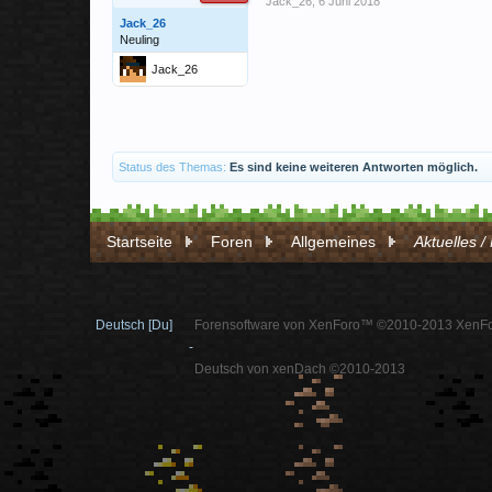
Jack_26
,
6 Juni 2018
Jack_26
Neuling
Jack_26
Status des Themas:
Es sind keine weiteren Antworten möglich.
Startseite
Foren
Allgemeines
Aktuelles 
Deutsch [Du]
Forensoftware von XenForo™ ©2010-2013 XenFo
-
Deutsch von xenDach ©2010-2013