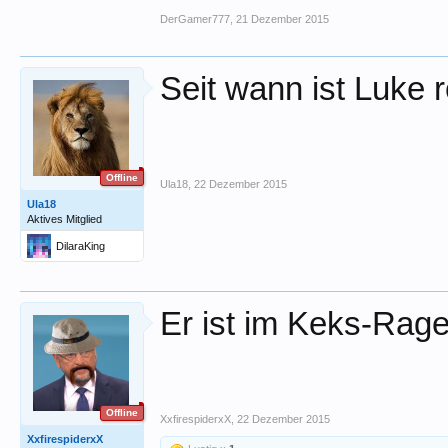
DerGamer777
,
21 Dezember 2015
Seit wann ist Luke r
Offline
Ula18
,
22 Dezember 2015
Ula18
Aktives Mitglied
DilaraKing
Er ist im Keks-Ra
Offline
XxfirespiderxX
,
22 Dezember 2015
XxfirespiderxX