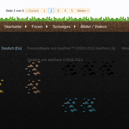
Seite 2 von 5
< Zurück
1
2
3
4
5
Weiter >
Startseite
Foren
Sonstiges
Bilder / Videos
Deutsch [Du]
Forensoftware von XenForo™ ©2010-2013 XenForo Ltd.
Mine
-
Deutsch von xenDach ©2010-2013