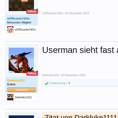
Offline
oORicardo7dOo
,
20 Dezember 2015
oORicardo7dOo
Bekanntes Mitglied
oORicardo7dOo
Userman sieht fast
Offline
Darkluke1111
,
20 Dezember 2015
Darkluke1111
Zustimmung x
1
Builder
Supporter
Darkluke1111
Zitat von Darkluke111