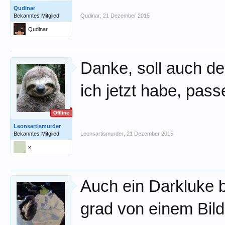
Qudinar
Bekanntes Mitglied
Qudinar
,
21 Dezember 2015
Qudinar
Danke, soll auch de
ich jetzt habe, pas
Offline
Leonsartismurder
Bekanntes Mitglied
Leonsartismurder
,
21 Dezember 2015
x
Auch ein Darkluke 
grad von einem Bild