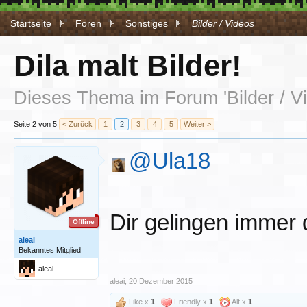
Startseite
Foren
Sonstiges
Bilder / Videos
Dila malt Bilder!
Dieses Thema im Forum '
Bilder / 
Seite 2 von 5
< Zurück
1
2
3
4
5
Weiter >
@Ula18
Dir gelingen immer 
Offline
aleai
Bekanntes Mitglied
aleai
aleai
,
20 Dezember 2015
Like x
1
Friendly x
1
Alt x
1