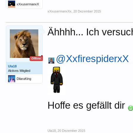
xXxusermanxX
x
xXxusermanxXx
,
20 Dezember 2015
Ähhhh... Ich versuc
@XxfirespiderxX
Offline
Ula18
Aktives Mitglied
DilaraKing
Hoffe es gefällt dir
Ula18
,
20 Dezember 2015