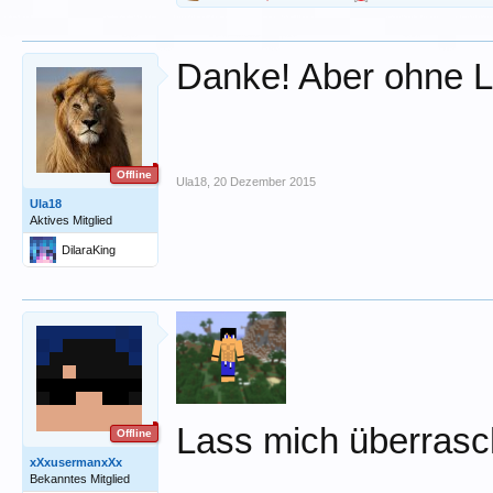
Danke! Aber ohne L
Offline
Ula18
,
20 Dezember 2015
Ula18
Aktives Mitglied
DilaraKing
Lass mich überras
Offline
xXxusermanxXx
Bekanntes Mitglied