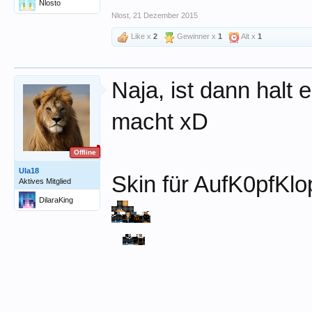
Nlosto
Nlost
,
21 Dezember 2015
Like x
2
Gewinner x
1
Alt x
1
Naja, ist dann halt 
macht xD
Offline
Ula18
Skin für AufK0pfKlo
Aktives Mitglied
DilaraKing