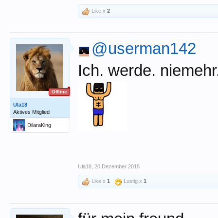
Like x
2
@userman142
Ich. werde. niemehr.
Offline
Ula18
Aktives Mitglied
DilaraKing
Ula18
,
20 Dezember 2015
Like x
1
Lustig x
1