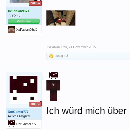
Offline
XxFabian96xX
¯\_(ツ)_/¯
Moderator
XxFabian96xX
XxFabian96xX
,
21 Dezember 2015
Lustig x
2
Offline
Ich würd mich über
DerGamer777
Aktives Mitglied
DerGamer777