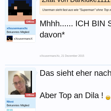
Userman sieht fast aus wie "Superman" ohne Top 
Mhhh...... ICH BI
Offline
xXxusermanxXx
davon*
Bekanntes Mitglied
xXxusermanxX
x
xXxusermanxXx
,
21 Dezember 2015
Das sieht eher nach 
Aber Top an Dila !
Offline
Nlost
Bekanntes Mitglied