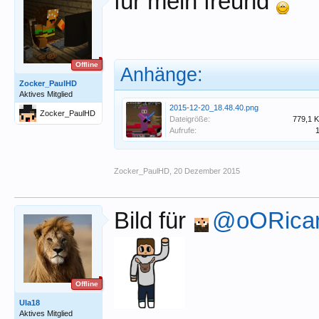
für mein freund
Offline
Anhänge:
Zocker_PaulHD
Aktives Mitglied
2015-12-20_18.48.40.png
Zocker_PaulHD
Dateigröße:
779,1 
Aufrufe:
Zocker_PaulHD
,
20 Dezember 2015
Bild für
@oORica
Offline
Ula18
Aktives Mitglied