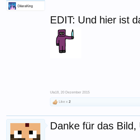
DilaraKing
EDIT: Und hier ist d
Ula18
,
20 Dezember 2015
Like x
2
Danke für das Bild,