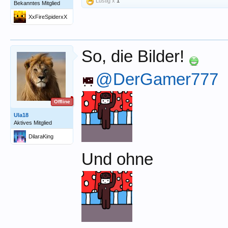
Lustig x
1
Bekanntes Mitglied
XxFireSpiderxX
So, die Bilder!
@DerGamer777
Offline
Ula18
Aktives Mitglied
DilaraKing
Und ohne