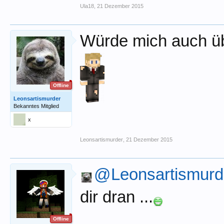
Ula18
,
21 Dezember 2015
Würde mich auch übe
Offline
Leonsartismurder
Bekanntes Mitglied
x
Leonsartismurder
,
21 Dezember 2015
@Leonsartismurd
dir dran ...
Offline