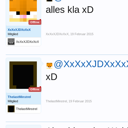
alles kla xD
Offline
XxXxXJDXxXxX
Mitglied
XxXxXJDXxXxX
,
19 Februar 2015
XxXxXJDXxXxX
@XxXxXJDXxXx
xD
Offline
ThelastMinstrel
Mitglied
ThelastMinstrel
,
19 Februar 2015
ThelastMinstrel