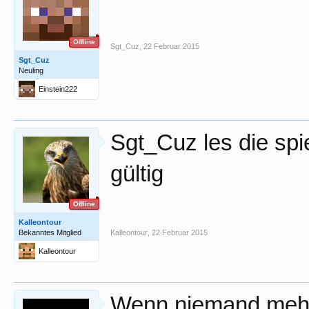
Offline
Sgt_Cuz
,
22 Februar 2015
Sgt_Cuz
Neuling
Einstein222
Sgt_Cuz les die spi
gültig
Offline
Kalleontour
Bekanntes Mitglied
Kalleontour
,
22 Februar 2015
Kalleontour
Wenn niemand mehr 