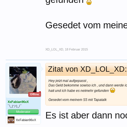
Gesedet vom meine
XD_LOL_XD
,
18 Februar 2015
Zitat von XD_LOL_XD
Hey jetzt mal aufgepasst ,
Das Geld bekomme sowiso ich , und dann werde ich
hatt und ich habe es netmehr gefunden
Offline
Gesedet vom meinem S5 mit Tapatalk
XxFabian96xX
¯\_(ツ)_/¯
Moderator
Es ist aber dann no
XxFabian96xX