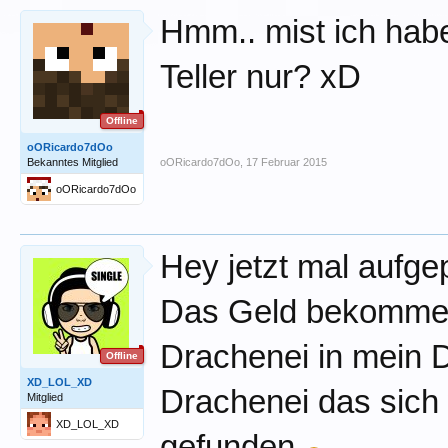
Hmm.. mist ich ha
Teller nur? xD
Offline
oORicardo7dOo
Bekanntes Mitglied
oORicardo7dOo
,
17 Februar 2015
oORicardo7dOo
Hey jetzt mal aufge
Das Geld bekomme s
Drachenei in mein 
Offline
XD_LOL_XD
Drachenei das sich
Mitglied
XD_LOL_XD
gefunden