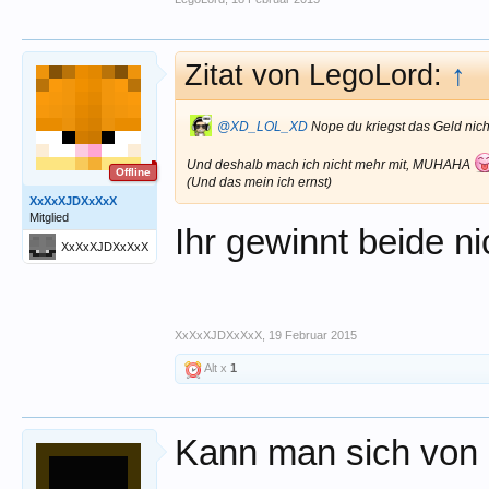
Zitat von LegoLord:
↑
@XD_LOL_XD
Nope du kriegst das Geld nicht
Und deshalb mach ich nicht mehr mit, MUHAHA
Offline
(Und das mein ich ernst)
XxXxXJDXxXxX
Mitglied
Ihr gewinnt beide n
XxXxXJDXxXxX
XxXxXJDXxXxX
,
19 Februar 2015
Alt x
1
Kann man sich von