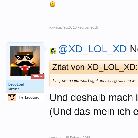
XxFabian96xX
,
18 Februar 2015
@XD_LOL_XD
No
Zitat von XD_LOL_XD
Offline
Ich gewinne nur weil LegoLord nicht gewinnen wi
LegoLord
Mitglied
Und deshalb mach 
The_LegoLord
(Und das mein ich e
LegoLord
,
18 Februar 2015