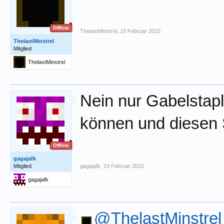
Offline
ThelastMinstrel
,
19 Februar 2015
ThelastMinstrel
Mitglied
ThelastMinstrel
Nein nur Gabelstapl
können und diesen S
Offline
gagajafk
Mitglied
gagajafk
,
19 Februar 2015
gagajafk
@ThelastMinstrel