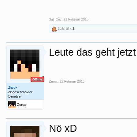
Sgt_Cuz
,
22 Februar 2015
Bullshit! x
1
Leute das geht jetz
Offline
Zerox
,
22 Februar 2015
Zerox
eingeschränkter
Benutzer
Zerox
Nö xD