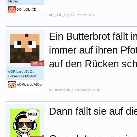
Mitglied
XD_LOL_XD
XD_LOL_XD
,
23 Februar 2015
Ein Butterbrot fällt
immer auf ihren Pfo
auf den Rücken sch
Offline
oORicardo7dOo
Bekanntes Mitglied
oORicardo7dOo
oORicardo7dOo
,
23 Februar 2015
Dann fällt sie auf d