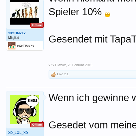
Spieler 10%
Offline
xXxTIMxXx
Gesendet mit TapaT
Mitglied
xXxTIMxXx
xXxTIMxXx
,
23 Februar 2015
Like x
1
Wenn ich gewinne w
Gesedet vom meine
Offline
XD_LOL_XD