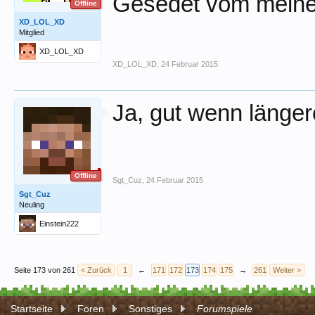
Gesedet vom meine
Offline
XD_LOL_XD
Mitglied
XD_LOL_XD
XD_LOL_XD
,
24 Februar 2015
Ja, gut wenn länger
Offline
Sgt_Cuz
,
24 Februar 2015
Sgt_Cuz
Neuling
Einstein222
Seite 173 von 261
< Zurück
1
←
171
172
173
174
175
→
261
Weiter >
Startseite
Foren
Sonstiges
Forumspiele