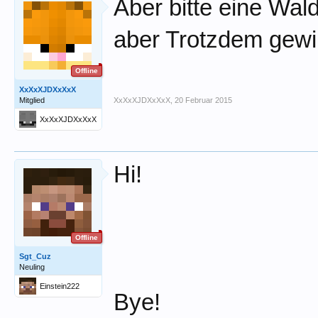
Aber bitte eine Wa
aber Trotzdem gewi
Offline
XxXxXJDXxXxX
Mitglied
XxXxXJDXxXxX
,
20 Februar 2015
XxXxXJDXxXxX
Hi!
Offline
Sgt_Cuz
Neuling
Einstein222
Bye!