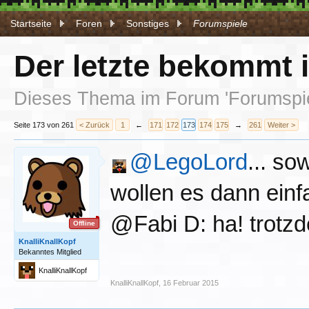
Startseite
Foren
Sonstiges
Forumspiele
Der letzte bekommt 
Dieses Thema im Forum '
Forumspi
Seite 173 von 261
< Zurück
1
←
171
172
173
174
175
→
261
Weiter >
@LegoLord
... s
wollen es dann einf
@Fabi D: ha! trotzd
Offline
KnalliKnallKopf
Bekanntes Mitglied
KnalliKnallKopf
KnalliKnallKopf
,
16 Februar 2015