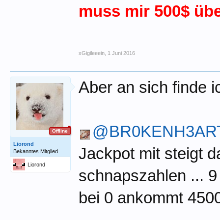
muss mir 500$ üb
xGigileeein
,
1 Juni 2016
Aber an sich finde 
@BR0KENH3AR
Offline
Liorond
Jackpot mit steigt d
Bekanntes Mitglied
Liorond
schnapszahlen ... 9
bei 0 ankommt 450