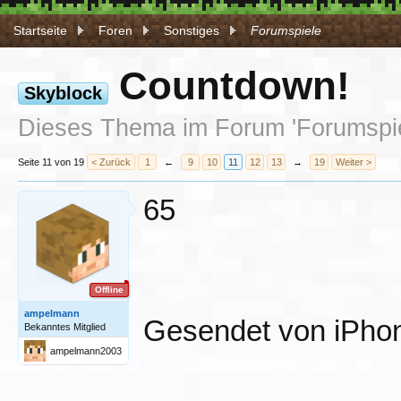
Startseite
Foren
Sonstiges
Forumspiele
Countdown!
Skyblock
Dieses Thema im Forum '
Forumspi
Seite 11 von 19
< Zurück
1
←
9
10
11
12
13
→
19
Weiter >
65
Offline
ampelmann
Gesendet von iPhon
Bekanntes Mitglied
ampelmann2003