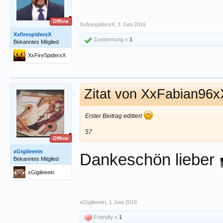
Offline
XxfirespiderxX
,
1 Juni 2016
XxfirespiderxX
Zustimmung x
1
Bekanntes Mitglied
XxFireSpiderxX
Zitat von XxFabian96
Erster Beitrag editiert
57
Offline
xGigileeein
Dankeschön lieber
Bekanntes Mitglied
xGigileeein
xGigileeein
,
1 Juni 2016
Friendly x
1