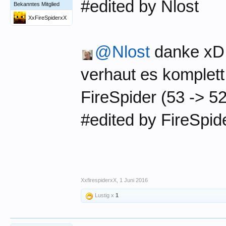
#edited by Nlost
Bekanntes Mitglied
XxFireSpiderxX
@Nlost
danke xD 
verhaut es komplet
FireSpider (53 -> 52
#edited by FireSpid
XxfirespiderxX
,
1 Juni 2016
Lustig x
1