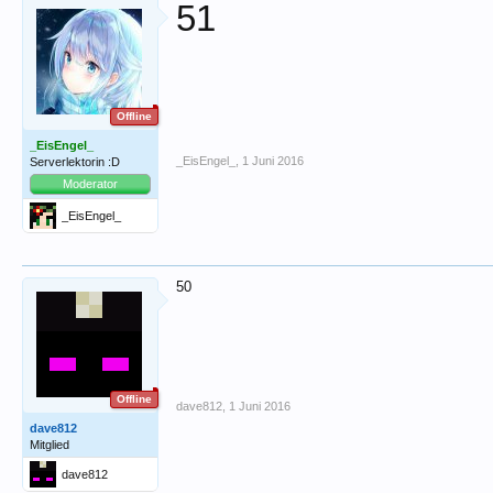
51
Offline
_EisEngel_
_EisEngel_
,
1 Juni 2016
Serverlektorin :D
Moderator
_EisEngel_
50
Offline
dave812
,
1 Juni 2016
dave812
Mitglied
dave812