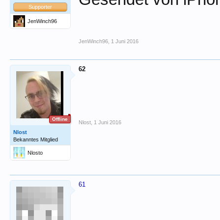
Supporter
JenWinch96
JenWinch96
,
1 Juni 2016
62
Offline
Nlost
,
1 Juni 2016
Nlost
Bekanntes Mitglied
Nlosto
61