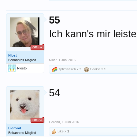
55
Ich kann's mir leist
Offline
Nlost
Bekanntes Mitglied
Nlost
,
1 Juni 2016
Nlosto
Optimistisch x
3
Cookie x
1
54
Offline
Liorond
,
1 Juni 2016
Liorond
Like x
1
Bekanntes Mitglied