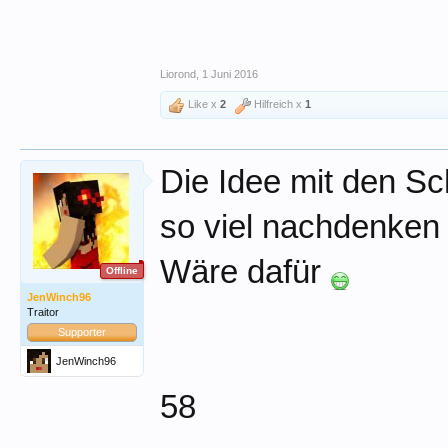
Liorond
,
1 Juni 2016
Like x
2
Hilfreich x
1
Die Idee mit den Sc
so viel nachdenke
Wäre dafür
Offline
JenWinch96
Traitor
Supporter
JenWinch96
58