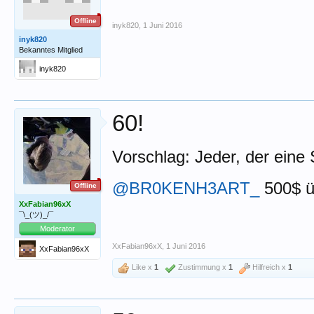
Offline
inyk820
,
1 Juni 2016
inyk820
Bekanntes Mitglied
inyk820
60!
Vorschlag: Jeder, der eine 
@BR0KENH3ART_
500$ üb
Offline
XxFabian96xX
¯\_(ツ)_/¯
Moderator
XxFabian96xX
,
1 Juni 2016
XxFabian96xX
Like x
1
Zustimmung x
1
Hilfreich x
1