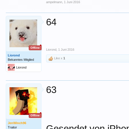
ampelmann
,
1 Juni 2016
64
Offline
Liorond
,
1 Juni 2016
Liorond
Like x
1
Bekanntes Mitglied
Liorond
63
Offline
JenWinch96
Gesendet von iPhon
Traitor