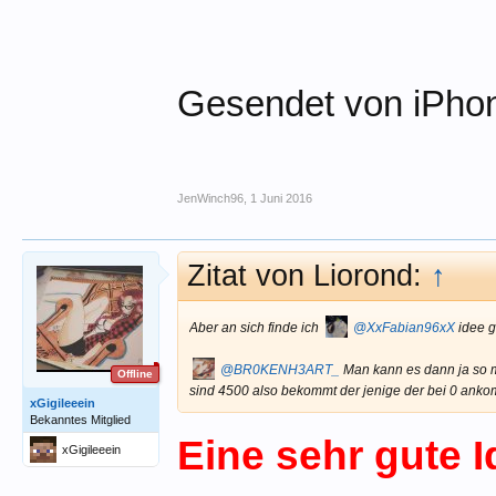
Gesendet von iPhon
JenWinch96
,
1 Juni 2016
Zitat von Liorond:
↑
Aber an sich finde ich
@XxFabian96xX
idee 
@BR0KENH3ART_
Man kann es dann ja so ma
Offline
sind 4500 also bekommt der jenige der bei 0 ank
xGigileeein
Bekanntes Mitglied
Eine sehr gute 
xGigileeein