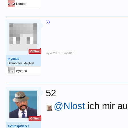
Liorond
53
Offline
inyk820
,
1 Juni 2016
inyk820
Bekanntes Mitglied
inyk820
52
@Nlost
ich mir au
Offline
XxfirespiderxX