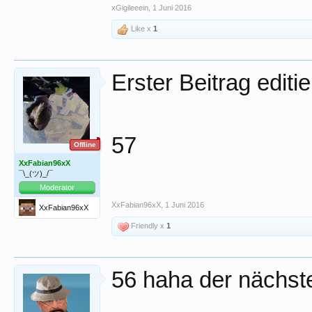
xGigileeein
,
1 Juni 2016
Like x
1
Erster Beitrag editie
57
Offline
XxFabian96xX
¯\_(ツ)_/¯
Moderator
XxFabian96xX
,
1 Juni 2016
XxFabian96xX
Friendly x
1
56 haha der nächs