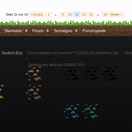
Seite 11 von 19
< Zurück
1
←
9
10
11
12
13
→
19
Weiter >
Startseite
Foren
Sonstiges
Forumspiele
Deutsch [Du]
Forensoftware von XenForo™ ©2010-2013 XenForo Ltd.
Mine
-
Deutsch von xenDach ©2010-2013