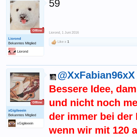
59
Offline
Liorond
,
1 Juni 2016
Liorond
Like x
1
Bekanntes Mitglied
Liorond
@XxFabian96xX
Bessere Idee, dam
und nicht noch m
Offline
xGigileeein
der immer bei der
Bekanntes Mitglied
xGigileeein
wenn wir mit 120 